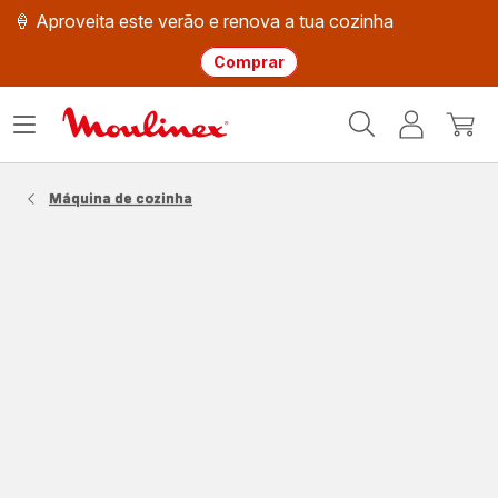
🍦 Aproveita este verão e renova a tua cozinha
Comprar
Página
Abrir
A
O
inicial
o
minha
meu
Moulinex
menu
conta
carri
Máquina de cozinha