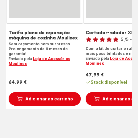
Tarifa plana de reparação
Cortador-ralador XF6
Classificação
máquina de cozinha Moulinex
5
/5
-
2 
Sem orçamento nem surpresas
Avaliações
Com o kit de cortar e ralar
Prolongamento de 6 meses da
de
mais possibilidades e mais
garantia!
cinco
Enviado pela
Loja de Acess
Enviado pela
Loja de Acessórios
estrelas
Moulinex
Moulinex
(média)
47,99 €
Preço
64,99 €
Stock disponível
Preço
Adicionar ao carrinho
Adicionar ao ca