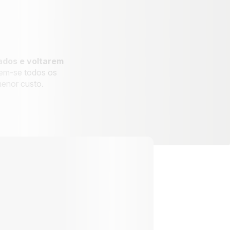
ados e voltarem
zem-se todos os
menor custo.