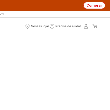
Comprar
 735
Nossas lojas
Precisa de ajuda?
Nossas
Precisa
A
O
lojas
de
minha
meu
ajuda?
conta
carrin