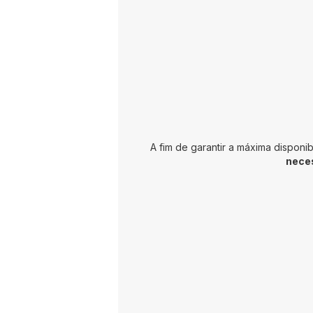
reparabilidade a
um preço justo'.
A Moulinex
compromete-se
a fornecer
peças durante 15
anos após a
compra para a
grande maioria
dos produtos.
A fim de garantir a máxima dispon
nece