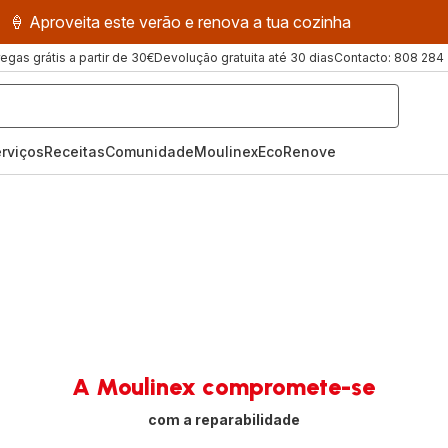
🍦 Aproveita este verão e renova a tua cozinha
regas grátis a partir de 30€
Devolução gratuita até 30 dias
Contacto: 808 284
rviços
Receitas
ComunidadeMoulinex
EcoRenove
A Moulinex compromete-se
com a reparabilidade