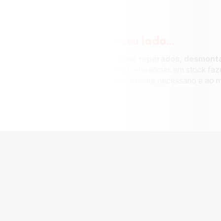
A Moulinex a seu lado…
tos são concebidos para poderem
ser reparados, desmont
s facilmente.
Com mais de 50.000 referências em stock fa
ara ser feita a reparação com o estritamente necessário e ao 