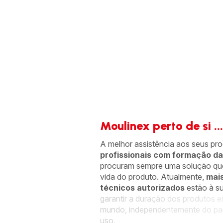
*Mais do que 96% dos produtos comercializados p
2021 e que foi substituído por um de 15 anos a um 
Moulinex perto de si ...
A melhor assistência aos seus pro
profissionais com formação da
procuram sempre uma solução qu
vida do produto. Atualmente,
mais
técnicos autorizados
estão à su
garantir a duração dos produtos e
mundo, independentemente do pa
uso.