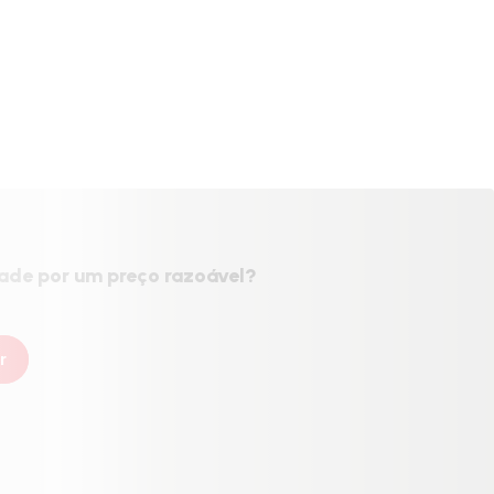
dade por um preço razoável?
r