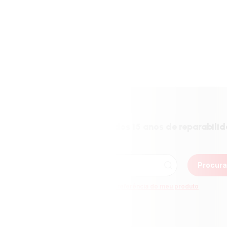
do pelo comprometimento dos 15 anos de reparabili
Procura
Como posso encontrar a referência do meu produto