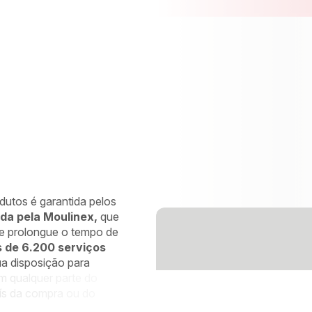
elo Groupe Seb na Europa em 2021 cumprem com o compromisso dos 10 an
preço justo desde 1 de Janeiro de 2022. Peças que podem ser provenientes 
dutos é garantida pelos
da pela Moulinex,
que
e prolongue o tempo de
 de 6.200 serviços
a disposição para
m qualquer parte do
ís da compra ou do