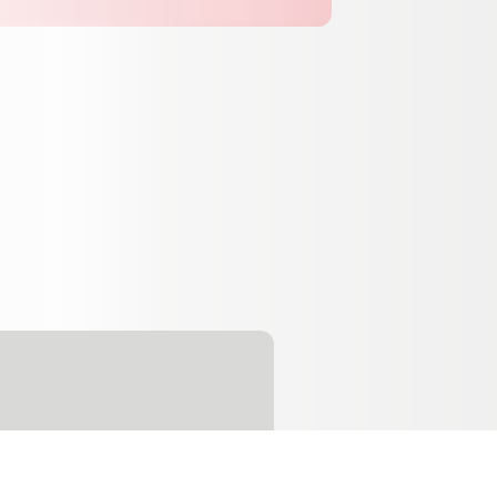
os que estava em vigor até 31 de Dezembro de
de tecnologias alternativas.