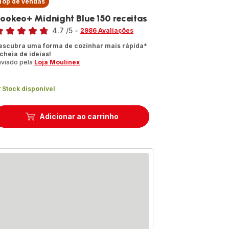
Top de vendas
ookeo+ Midnight Blue 150 receitas
assificação
4.7
/5
-
2986 Avaliações
tings.4.7
escubra uma forma de cozinhar mais rápida*
 cheia de ideias!
nviado pela
Loja Moulinex
Stock disponível
Adicionar ao carrinho