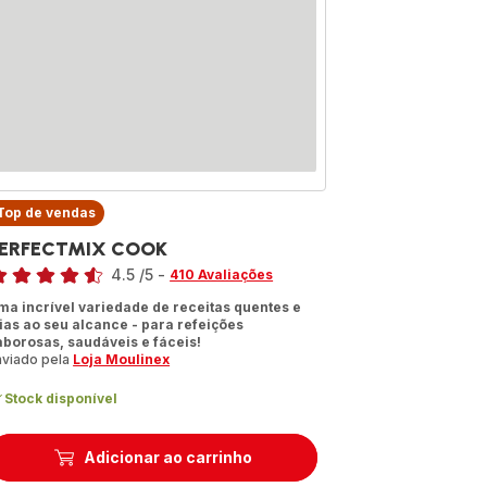
Top de vendas
ERFECTMIX COOK
assificação
4.5
/5
-
410 Avaliações
tings.4.5
ma incrível variedade de receitas quentes e
rias ao seu alcance - para refeições
aborosas, saudáveis e fáceis!
nviado pela
Loja Moulinex
Stock disponível
Adicionar ao carrinho