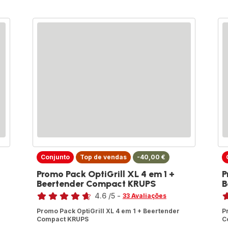
Conjunto
Top de vendas
-40,00 €
Promo Pack OptiGrill XL 4 em 1 +
P
Beertender Compact KRUPS
B
Classificação
Cl
4.6
/5
-
33 Avaliações
ratings.4.6
ra
Promo Pack OptiGrill XL 4 em 1 + Beertender
P
Compact KRUPS
C