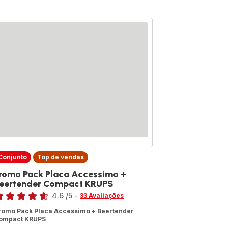
Conjunto
Top de vendas
romo Pack Placa Accessimo +
eertender Compact KRUPS
assificação
4.6
/5
-
33 Avaliações
tings.4.6
romo Pack Placa Accessimo + Beertender
ompact KRUPS