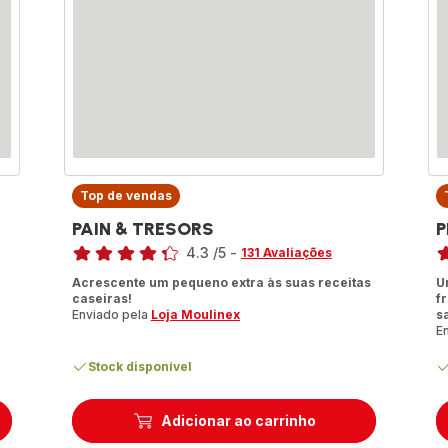
Top de vendas
PAIN & TRESORS
P
Classificação
Cl
4.3
/5
-
131 Avaliações
ratings.4.3
ra
Acrescente um pequeno extra às suas receitas
U
caseiras!
f
Enviado pela
Loja Moulinex
s
E
Stock disponível
Adicionar ao carrinho