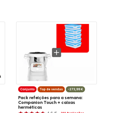
Conjunto
Top de vendas
-273,99 €
Pack refeições para a semana:
Companion Touch + caixas
herméticas
Classificação
m