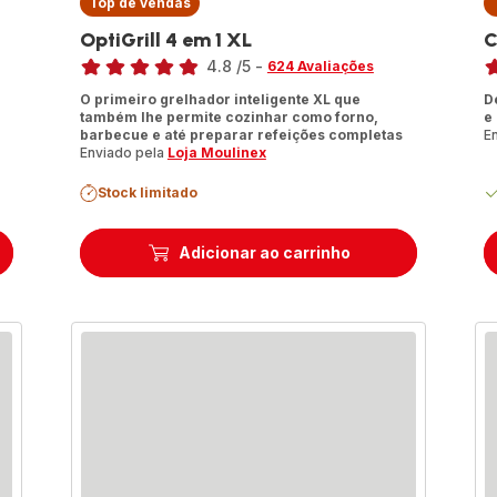
Top de vendas
OptiGrill 4 em 1 XL
C
Classificação
Cl
4.8
/5
-
624 Avaliações
ratings.4.8
ra
O primeiro grelhador inteligente XL que
D
também lhe permite cozinhar como forno,
e
barbecue e até preparar refeições completas
E
Enviado pela
Loja Moulinex
Stock limitado
Adicionar ao carrinho