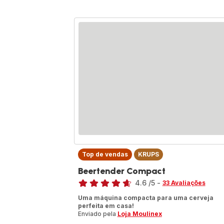
Top de vendas
KRUPS
Beertender Compact
Classificação
4.6
/5
-
33 Avaliações
ratings.4.6
Uma máquina compacta para uma cerveja
perfeita em casa!
Enviado pela
Loja Moulinex