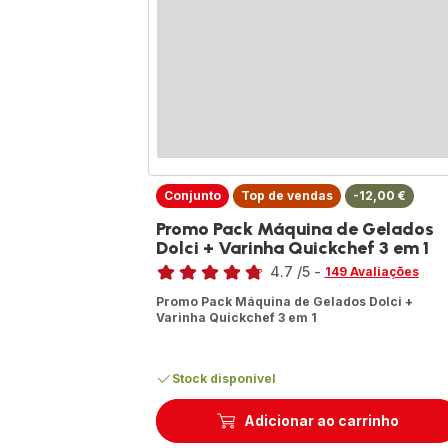
Conjunto
Top de vendas
-12,00 €
Promo Pack Máquina de Gelados
Dolci + Varinha Quickchef 3 em 1
Classificação
4.7
/5
-
149 Avaliações
ratings.4.7
Promo Pack Máquina de Gelados Dolci +
Varinha Quickchef 3 em 1
Stock disponível
Adicionar ao carrinho