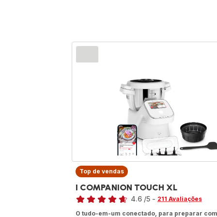
Top de vendas
I COMPANION TOUCH XL
Classificação
4.6
/5
-
211 Avaliações
ratings.4.6
O tudo-em-um conectado, para preparar co