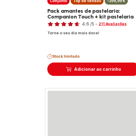
Conjunto
Top de vendas
-399,99 €
Pack amantes de pastelaria:
Companion Touch + kit pastelaria
Classificação
4.6
/5
-
211 Avaliações
ratings.4.6
Torne o seu dia mais doce!
Stock limitado
Adicionar ao carrinho