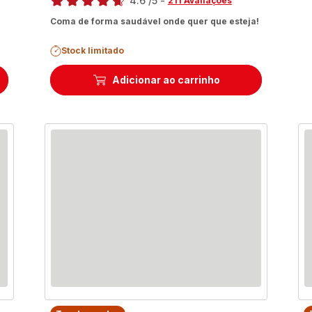
4.6
/5
-
211 Avaliações
ratings.4.6
Coma de forma saudável onde quer que esteja!
Stock limitado
Adicionar ao carrinho