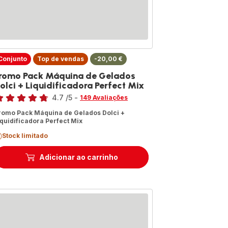
Conjunto
Top de vendas
-20,00 €
romo Pack Máquina de Gelados
olci + Liquidificadora Perfect Mix
assificação
4.7
/5
-
149 Avaliações
tings.4.7
romo Pack Máquina de Gelados Dolci +
iquidificadora Perfect Mix
Stock limitado
Adicionar ao carrinho