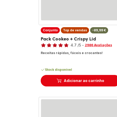
Conjunto
Top de vendas
-89,99 €
Pack Cookeo + Crispy Lid
Classificação
4.7
/5
-
2986 Avaliações
ratings.4.7
Receitas rápidas, fáceis e crocantes!
Stock disponível
Adicionar ao carrinho