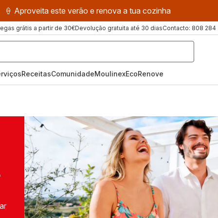
🍦 Aproveita este verão e renova a tua cozinha
regas grátis a partir de 30€
Devolução gratuita até 30 dias
Contacto: 808 284
rviços
Receitas
ComunidadeMoulinex
EcoRenove
O
ar