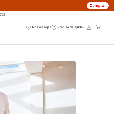
Comprar
 735
Nossas lojas
Precisa de ajuda?
Nossas
Precisa
A
O
lojas
de
minha
meu
ajuda?
conta
carrin