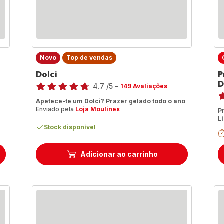
Novo
Top de vendas
Dolci
P
Classificação
D
4.7
/5
-
149 Avaliações
Cl
ratings.4.7
Apetece-te um Dolci? Prazer gelado todo o ano
ra
Enviado pela
Loja Moulinex
P
L
Stock disponível
Adicionar ao carrinho