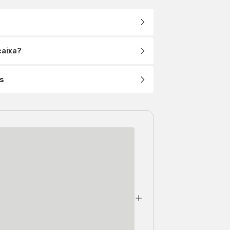
caixa?
s