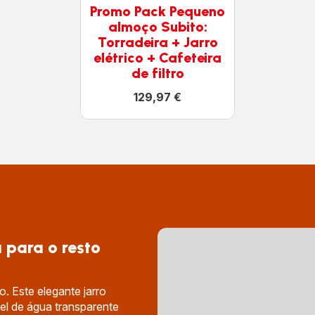
Promo Pack Pequeno
almoço Subito:
Torradeira + Jarro
elétrico + Cafeteira
de filtro
129,97 €
Ver
mais
detalhes
-
Promo
Pack
Pequeno
almoço
Subito:
Torradeira
+
Jarro
elétrico
 para o resto
+
Cafeteira
de
filtro
-
. Este elegante jarro
129,97 €
vel de água transparente