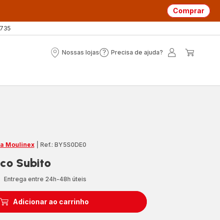
Comprar
 735
Nossas lojas
Precisa de ajuda?
Nossas
Precisa
A
O
lojas
de
minha
meu
ajuda?
conta
carrin
ja Moulinex
|
Ref.: BY5S0DE0
ico Subito
Entrega entre 24h-48h úteis
Adicionar ao carrinho