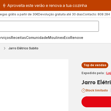
🍦 Aproveita este verão e renova a tua cozinha
regas grátis a partir de 30€
Devolução gratuita até 30 dias
Contacto: 808 284
rviços
Receitas
ComunidadeMoulinex
EcoRenove
Jarro Elétrico Subito
Top de vendas
Expedido pela :
Lo
Jarro Elétr
Stock limitado
|