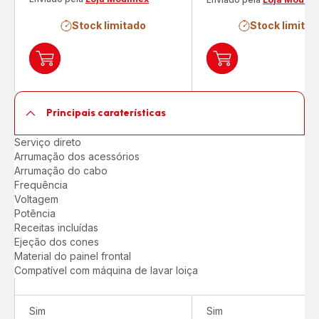
Stock limitado
Stock limitad
Adicionar
Adicionar
ao
ao
carrinho
carrinho
ECO
FRESH
Principais caraterísticas
RESPECT
EXPRESS
NECTAR
Serviço direto
Arrumação dos acessórios
Arrumação do cabo
Frequência
Voltagem
Potência
Receitas incluídas
Ejeção dos cones
Material do painel frontal
Compatível com máquina de lavar loiça
Sim
Sim