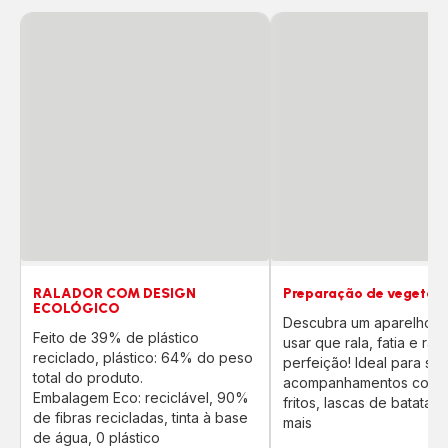
RALADOR COM DESIGN
Preparação de vegetais 
ECOLÓGICO
Descubra um aparelho fá
Feito de 39% de plástico
usar que rala, fatia e rala
reciclado, plástico: 64% do peso
perfeição! Ideal para sa
total do produto.
acompanhamentos com 
Embalagem Eco: reciclável, 90%
fritos, lascas de batatas 
de fibras recicladas, tinta à base
mais
de água, 0 plástico