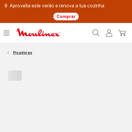
🍦 Aproveita este verão e renova a tua cozinha
Comprar
Página
Abrir
A
O
inicial
o
minha
meu
Moulinex
menu
conta
carri
Picadoras