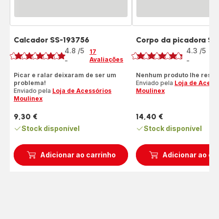
Calcador SS-193756
Corpo da picadora SS
Classificação
Classificação
4.8
/5
4.3
/5
17
2
Avaliações
Av
-
-
ratings.4.8
ratings.4.3
Picar e ralar deixaram de ser um
Nenhum produto lhe resist
problema!
Enviado pela
Loja de Acess
Enviado pela
Loja de Acessórios
Moulinex
Moulinex
9,30 €
14,40 €
Preço
Preço
Stock disponível
Stock disponível
Adicionar ao carrinho
Adicionar ao ca