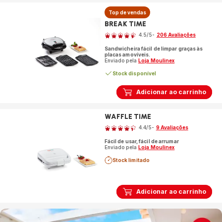
Top de vendas
BREAK TIME
Classificação
4.5
/5
-
206 Avaliações
ratings.4.5
Sandwicheira fácil de limpar graças às
placas amovíveis.
Enviado pela
Loja Moulinex
Stock disponível
Adicionar ao carrinho
WAFFLE TIME
Classificação
4.4
/5
-
9 Avaliações
ratings.4.4
Fácil de usar, fácil de arrumar
Enviado pela
Loja Moulinex
Stock limitado
Adicionar ao carrinho