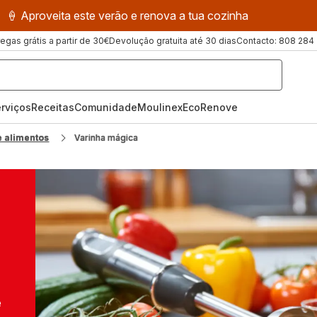
🍦 Aproveita este verão e renova a tua cozinha
regas grátis a partir de 30€
Devolução gratuita até 30 dias
Contacto: 808 284
rviços
Receitas
ComunidadeMoulinex
EcoRenove
 alimentos
Varinha mágica
e