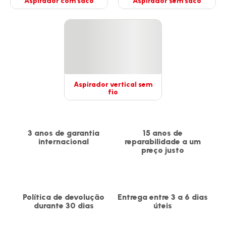
Aspirador com saco
Aspirador sem saco
Ver
Ver
mais
mais
detalhes
detalhes
-
-
Aspirador
Aspirador
com
sem
saco
saco
-
-
Aspirador vertical sem
fio
Ver
mais
detalhes
-
3 anos de garantia
15 anos de
Aspirador
internacional
reparabilidade a um
preço justo
vertical
sem
fio
-
Política de devolução
Entrega entre 3 a 6 dias
durante 30 dias
úteis