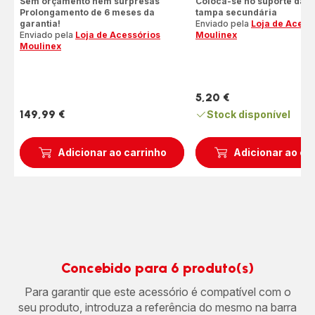
Sem orçamento nem surpresas
Coloca-se no suporte da j
Prolongamento de 6 meses da
tampa secundária
garantia!
Enviado pela
Loja de Acess
Enviado pela
Loja de Acessórios
Moulinex
Moulinex
5,20 €
Preço
149,99 €
Stock disponível
Preço
Adicionar ao carrinho
Adicionar ao ca
Concebido para 6 produto(s)
Para garantir que este acessório é compatível com o
seu produto, introduza a referência do mesmo na barra