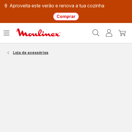
🍦 Aproveita este verão e renova a tua cozinha
Comprar
Página
Abrir
A
O
inicial
o
minha
meu
Moulinex
menu
conta
carri
Loja de acessórios