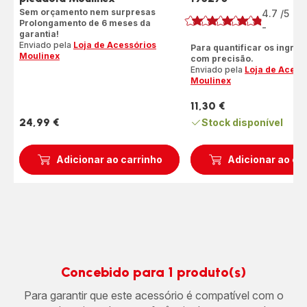
Sem orçamento nem surpresas
4.7
/5
18
Prolongamento de 6 meses da
Av
-
ratings.4.7
garantia!
Enviado pela
Loja de Acessórios
Para quantificar os ingred
Moulinex
com precisão.
Enviado pela
Loja de Acess
Moulinex
11,30 €
Preço
24,99 €
Stock disponível
Preço
Adicionar ao carrinho
Adicionar ao ca
Concebido para 1 produto(s)
Para garantir que este acessório é compatível com o