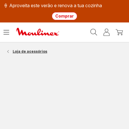
🍦 Aproveita este verão e renova a tua cozinha
Comprar
Página
Abrir
A
O
inicial
o
minha
meu
Moulinex
menu
conta
carri
Loja de acessórios