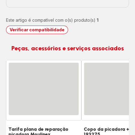
Este artigo é compatível com o(s) produto(s)
1
Verificar compatibilidade
Peças, acessórios e serviços associados
Tarifa plana de reparação
Copo da picadora + ei
picadora Moulinex
193275
Classificação