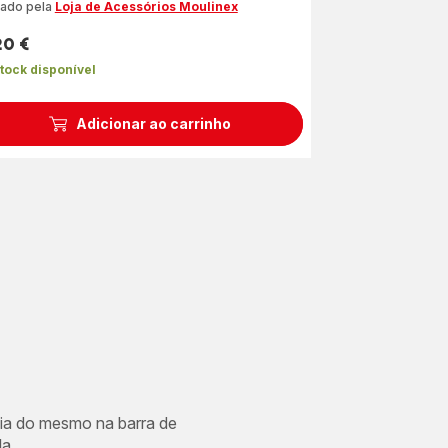
iado pela
Loja de Acessórios Moulinex
20 €
ço
tock disponível
Adicionar ao carrinho
cia do mesmo na barra de
a.