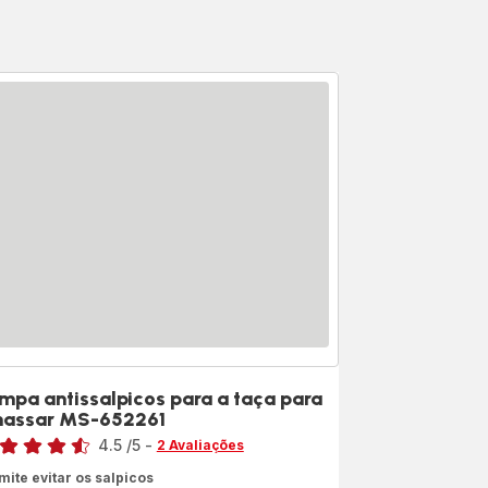
mpa antissalpicos para a taça para
assar MS-652261
sificação
4.5
/5
-
2 Avaliações
ngs.4.5
mite evitar os salpicos