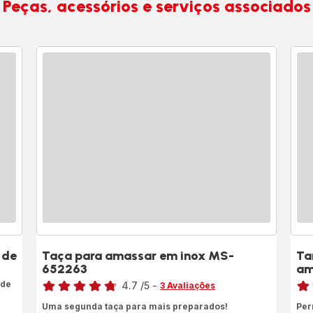
Peças, acessórios e serviços associados
 de
Taça para amassar em inox MS-
Ta
652263
am
Classificação
Clas
 de
4.7
/5
-
3 Avaliações
ratings.4.7
rati
Uma segunda taça para mais preparados!
Per