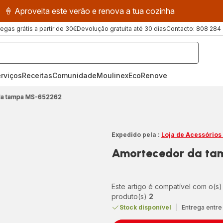
🍦 Aproveita este verão e renova a tua cozinha
regas grátis a partir de 30€
Devolução gratuita até 30 dias
Contacto: 808 284
rviços
Receitas
ComunidadeMoulinex
EcoRenove
da tampa MS-652262
Expedido pela :
Loja de Acessórios
Amortecedor da t
Este artigo é compatível com o(s)
produto(s)
2
Stock disponível
|
Entrega entre 