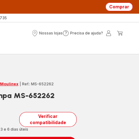
Comprar
 735
Nossas lojas
Precisa de ajuda?
Nossas
Precisa
A
O
lojas
de
minha
meu
ajuda?
conta
carrin
 Moulinex
|
Ref.: MS-652262
ampa MS-652262
Verificar
compatibilidade
3 e 6 dias úteis