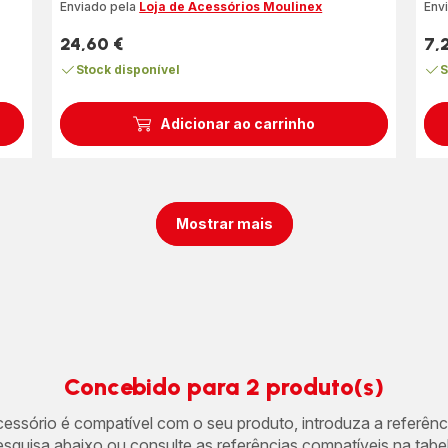
Enviado pela
Loja de Acessórios Moulinex
Env
24,60 €
7,
Preço
Pre
Stock disponível
S
Adicionar ao carrinho
Mostrar mais
Concebido para 2 produto(s)
acessório é compatível com o seu produto, introduza a referên
esquisa abaixo ou consulte as referências compatíveis na tabel