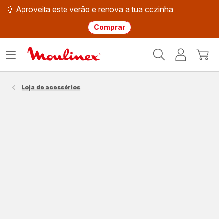
🍦 Aproveita este verão e renova a tua cozinha
Comprar
Página
Abrir
A
O
inicial
o
minha
meu
Moulinex
menu
conta
carri
Loja de acessórios