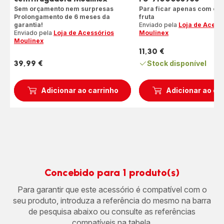
Sem orçamento nem surpresas
Para ficar apenas com o m
Prolongamento de 6 meses da
fruta
garantia!
Enviado pela
Loja de Acess
Enviado pela
Loja de Acessórios
Moulinex
Moulinex
11,30 €
Preço
39,99 €
Stock disponível
Preço
Adicionar ao carrinho
Adicionar ao ca
Concebido para 1 produto(s)
Para garantir que este acessório é compatível com o
seu produto, introduza a referência do mesmo na barra
de pesquisa abaixo ou consulte as referências
compatíveis na tabela.