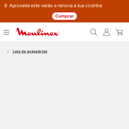
🍦 Aproveita este verão e renova a tua cozinha
Comprar
Página
Abrir
A
O
inicial
o
minha
meu
Moulinex
menu
conta
carri
Loja de acessórios