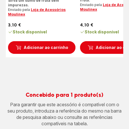
fruta.
Sirva um sumo de fruta sem
Enviado pela
Loja de Acess
impurezas.
Moulinex
Enviado pela
Loja de Acessórios
Moulinex
3,10 €
4,10 €
Preço
Preço
Stock disponível
Stock disponível
Adicionar ao carrinho
Adicionar ao ca
Concebido para 1 produto(s)
Para garantir que este acessório é compatível com o
seu produto, introduza a referência do mesmo na barra
de pesquisa abaixo ou consulte as referências
compatíveis na tabela.