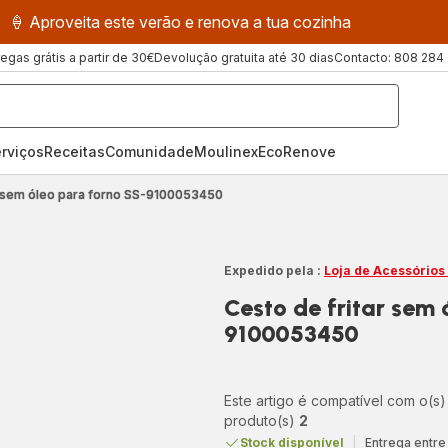
🍦 Aproveita este verão e renova a tua cozinha
regas grátis a partir de 30€
Devolução gratuita até 30 dias
Contacto: 808 284
rviços
Receitas
ComunidadeMoulinex
EcoRenove
r sem óleo para forno SS-9100053450
Expedido pela :
Loja de Acessórios
Cesto de fritar sem 
9100053450
Este artigo é compatível com o(s)
produto(s)
2
Stock disponível
|
Entrega entre 