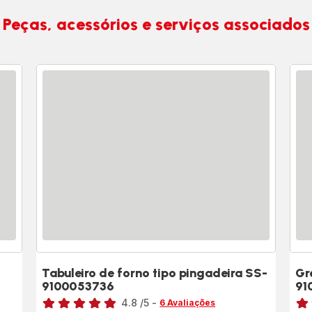
Peças, acessórios e serviços associados
Tabuleiro de forno tipo pingadeira SS-
Gr
9100053736
91
Classificação
Clas
4.8
/5
-
6 Avaliações