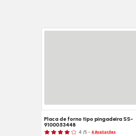
Placa de forno tipo pingadeira SS-
9100053448
Classificação
4
/5
-
4 Avaliações