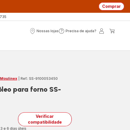
Comprar
 735
Nossas lojas
Precisa de ajuda?
Nossas
Precisa
A
O
lojas
de
minha
meu
ajuda?
conta
carrin
 Moulinex
|
Ref.: SS-9100053450
óleo para forno SS-
Verificar
compatibilidade
3 e 6 dias úteis