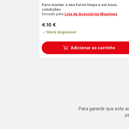
Avaliações
Para manter o seu forno limpo e em boas
de
condições
quatro
Enviado pela
Loja de Acessórios Moulinex
estrelas
4,10 €
(média)
Preço
Stock disponível
Adicionar ao carrinho
Para garantir que este 
p