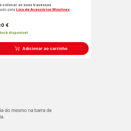
liações
a colocar as suas travessas
iado pela
Loja de Acessórios Moulinex
co
relas
20 €
dia)
ço
tock disponível
Adicionar ao carrinho
cia do mesmo na barra de
a.