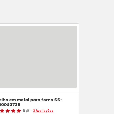
elha em metal para forno SS-
00053738
sificação
5
/5
-
3 Avaliações