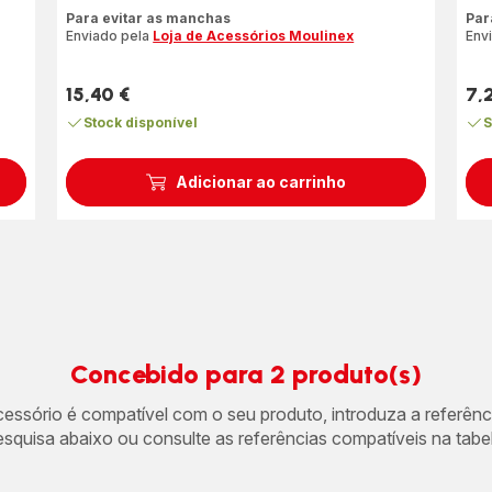
ratings.4.8
Ava
Para evitar as manchas
Par
de
Enviado pela
Loja de Acessórios Moulinex
Env
cin
est
15,40 €
7,
(mé
Preço
Pre
Stock disponível
S
Adicionar ao carrinho
Concebido para 2 produto(s)
acessório é compatível com o seu produto, introduza a referên
esquisa abaixo ou consulte as referências compatíveis na tabel