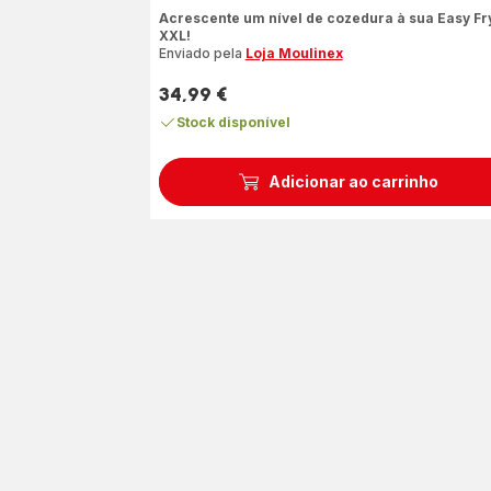
ratings.4.3
Acrescente um nível de cozedura à sua Easy Fr
XXL!
Enviado pela
Loja Moulinex
34,99 €
Preço
Stock disponível
Adicionar ao carrinho