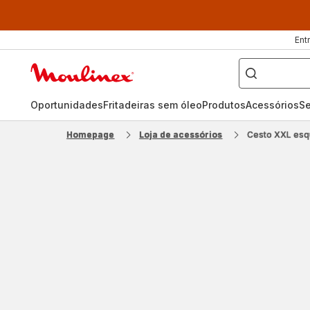
Ent
O
que
Página
pretende
procurar?
inicial
Moulinex
Oportunidades
Fritadeiras sem óleo
Produtos
Acessórios
Se
Homepage
Loja de acessórios
Cesto XXL esq