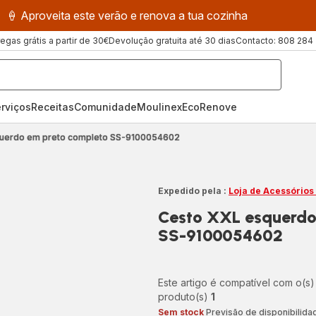
🍦 Aproveita este verão e renova a tua cozinha
regas grátis a partir de 30€
Devolução gratuita até 30 dias
Contacto: 808 284
rviços
Receitas
ComunidadeMoulinex
EcoRenove
uerdo em preto completo SS-9100054602
Expedido pela :
Loja de Acessórios
Cesto XXL esquerdo
SS-9100054602
Este artigo é compatível com o(s)
produto(s)
1
Sem stock
Previsão de disponibilid