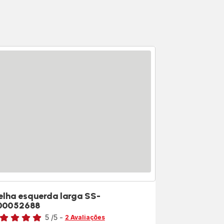
elha esquerda larga SS-
00052688
sificação
5
/5
-
2 Avaliações