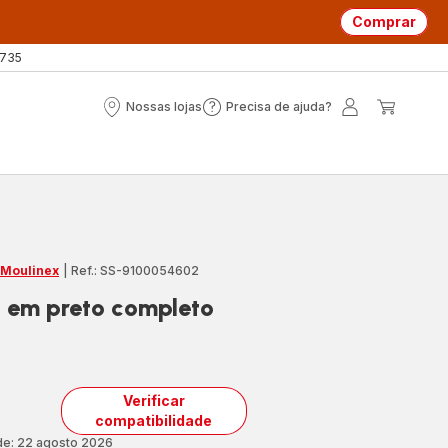
Comprar
 735
Nossas lojas
Precisa de ajuda?
Nossas
Precisa
A
O
lojas
de
minha
meu
ajuda?
conta
carrin
 Moulinex
|
Ref.: SS-9100054602
 em preto completo
Verificar
compatibilidade
ade: 22 agosto 2026