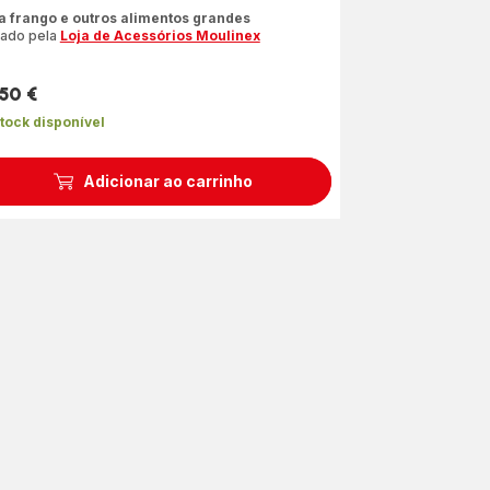
liações
a frango e outros alimentos grandes
iado pela
Loja de Acessórios Moulinex
co
relas
,50 €
dia)
ço
tock disponível
Adicionar ao carrinho