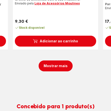
Ava
Enviado pela
Loja de Acessórios Moulinex
y
Par
de
Env
cin
est
9,30 €
17
(mé
Preço
Pre
Stock disponível
S
Adicionar ao carrinho
Mostrar mais
Concebido para 1 produto(s)