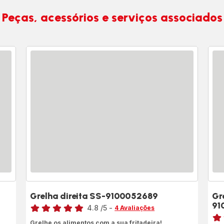
Peças, acessórios e serviços associados
Grelha direita SS-9100052689
Gr
Classificação
91
4.8
/5
-
4 Avaliações
Clas
ratings.4.8
Grelhe os alimentos com a sua fritadeira!