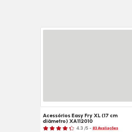
Acessórios Easy Fry XL (17 cm
diâmetro) XA112010
Classificação
4.3
/5
-
83 Avaliações