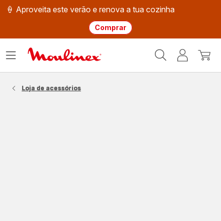
🍦 Aproveita este verão e renova a tua cozinha
Comprar
Página
Abrir
A
O
inicial
o
minha
meu
Moulinex
menu
conta
carri
Loja de acessórios