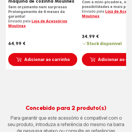
máquina de cozinha Moulinex
Com a mini-picadora, ofe
possibilidades e mais praz
Sem orçamento nem surpresas
Enviado pela
Loja de Acess
Prolongamento de 6 meses da
Moulinex
garantia!
Enviado pela
Loja de Acessórios
Moulinex
34,99 €
Preço
64,99 €
Stock disponível
Preço
Adicionar ao carrinho
Adicionar ao ca
Concebido para 2 produto(s)
Para garantir que este acessório é compatível com o
seu produto, introduza a referência do mesmo na barra
de pesquisa abaixo ou consulte as referências