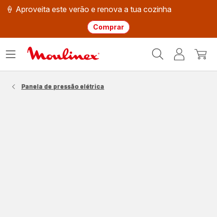
🍦 Aproveita este verão e renova a tua cozinha
Comprar
Página
Abrir
A
O
inicial
o
minha
meu
Moulinex
menu
conta
carri
Panela de pressão elétrica