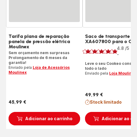
Tarifa plana de reparação
Saco de transporte
panela de pressão elétrica
XA607800 para o Co
Classificação
Moulinex
4.8
/5
14
Sem orçamento nem surpresas
Av
-
ratings.4.8
Prolongamento de 6 meses da
garantia!
Leve o seu Cookeo consig
Enviado pela
Loja de Acessórios
todo o lado
Moulinex
Enviado pela
Loja Moulinex
49,99 €
Preço
45,99 €
Stock limitado
Preço
Adicionar ao carrinho
Adicionar ao ca