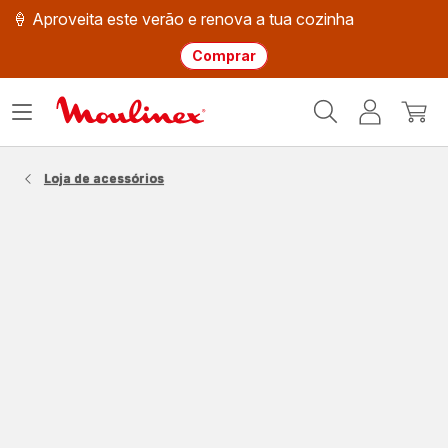
🍦 Aproveita este verão e renova a tua cozinha
Comprar
Página
Abrir
A
O
inicial
o
minha
meu
Moulinex
menu
conta
carri
Loja de acessórios