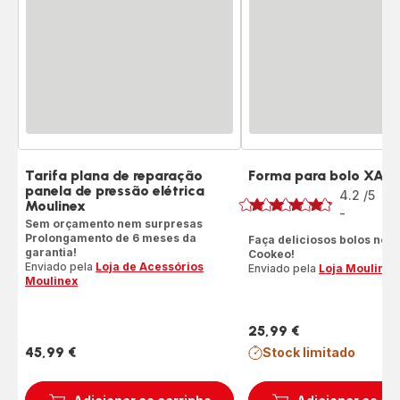
Tarifa plana de reparação
Forma para bolo XA6
Classificação
panela de pressão elétrica
4.2
/5
17
Moulinex
Av
-
ratings.4.2
Sem orçamento nem surpresas
Prolongamento de 6 meses da
Faça deliciosos bolos no s
garantia!
Cookeo!
Enviado pela
Loja de Acessórios
Enviado pela
Loja Moulinex
Moulinex
25,99 €
Preço
45,99 €
Stock limitado
Preço