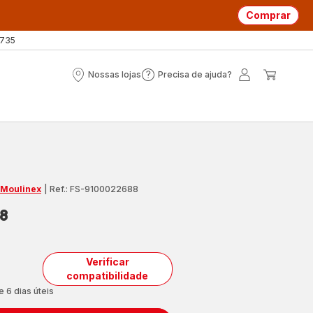
Comprar
 735
Nossas lojas
Precisa de ajuda?
Nossas
Precisa
A
O
lojas
de
minha
meu
ajuda?
conta
carrin
 Moulinex
|
Ref.: FS-9100022688
8
Verificar
compatibilidade
e 6 dias úteis