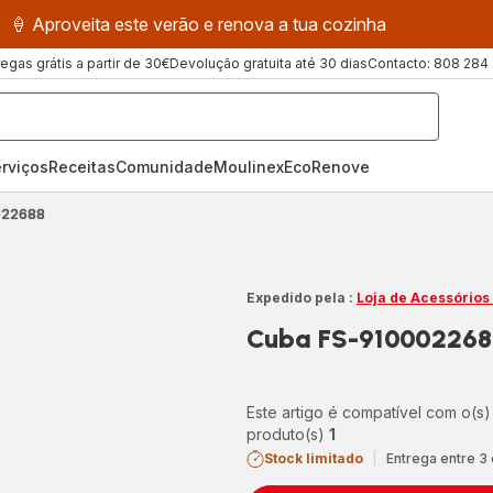
🍦 Aproveita este verão e renova a tua cozinha
regas grátis a partir de 30€
Devolução gratuita até 30 dias
Contacto: 808 284
rviços
Receitas
ComunidadeMoulinex
EcoRenove
022688
Expedido pela :
Loja de Acessórios
Cuba FS-910002268
Este artigo é compatível com o(s)
produto(s)
1
Stock limitado
|
Entrega entre 3 