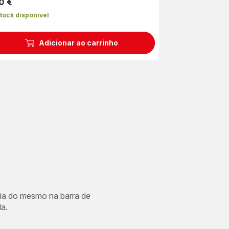
0 €
ço
tock disponível
Adicionar ao carrinho
cia do mesmo na barra de
a.