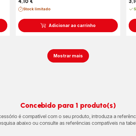
4,10 €
3,1
Preço
Pre
Stock limitado
S
Adicionar ao carrinho
Mostrar mais
Concebido para 1 produto(s)
acessório é compatível com o seu produto, introduza a referên
esquisa abaixo ou consulte as referências compatíveis na tabel