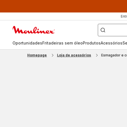
Ent
O
que
Página
pretende
procurar?
inicial
Moulinex
Oportunidades
Fritadeiras sem óleo
Produtos
Acessórios
Se
Homepage
Loja de acessórios
Esmagador e c