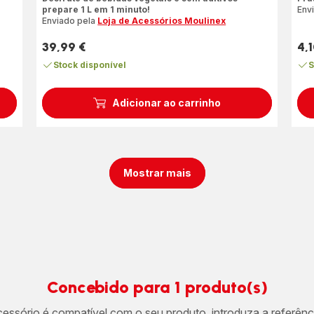
de
prepare 1 L em 1 minuto!
Env
qua
Enviado pela
Loja de Acessórios Moulinex
est
39,99 €
4,1
(mé
Preço
Pre
Stock disponível
S
Adicionar ao carrinho
Mostrar mais
Concebido para 1 produto(s)
acessório é compatível com o seu produto, introduza a referên