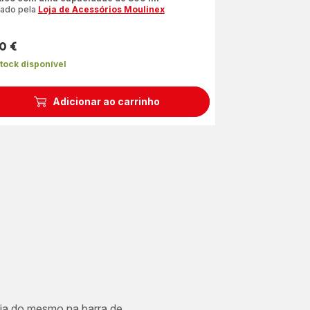
iado pela
Loja de Acessórios Moulinex
tro
relas
0 €
dia)
ço
tock disponível
Adicionar ao carrinho
cia do mesmo na barra de