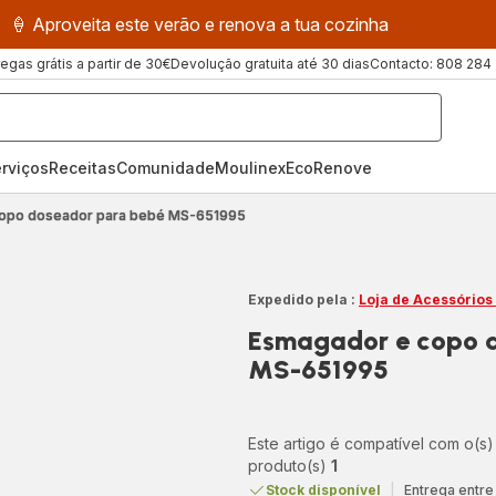
🍦 Aproveita este verão e renova a tua cozinha
regas grátis a partir de 30€
Devolução gratuita até 30 dias
Contacto: 808 284
rviços
Receitas
ComunidadeMoulinex
EcoRenove
opo doseador para bebé MS-651995
Expedido pela :
Loja de Acessórios
Esmagador e copo 
MS-651995
Este artigo é compatível com o(s)
produto(s)
1
Stock disponível
|
Entrega entre 