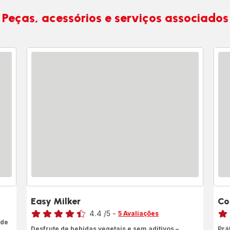
Peças, acessórios e serviços associados
Easy Milker
Co
Classificação
Clas
4.4
/5
-
5 Avaliações
 de
ratings.4.4
Ava
Desfrute de bebidas vegetais e sem aditivos –
Prá