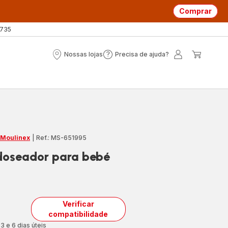
Comprar
 735
Nossas lojas
Precisa de ajuda?
Nossas
Precisa
A
O
lojas
de
minha
meu
ajuda?
conta
carrin
 Moulinex
|
Ref.: MS-651995
doseador para bebé
Verificar
compatibilidade
3 e 6 dias úteis