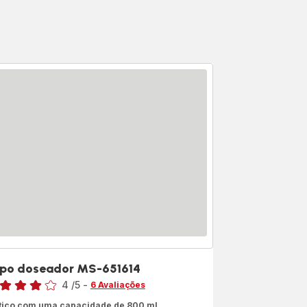
po doseador MS-651614
sificação
4
/5
-
6 Avaliações
liações
tico com uma capacidade de 800 ml