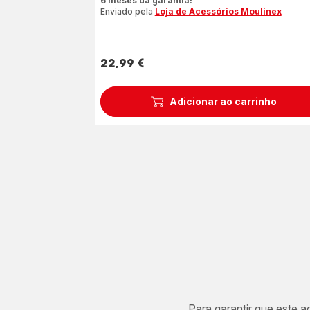
6 meses da garantia!
Enviado pela
Loja de Acessórios Moulinex
22,99 €
Preço
Adicionar ao carrinho
Para garantir que este 