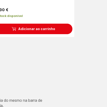
co
relas
,30 €
dia)
ço
tock disponível
Adicionar ao carrinho
cia do mesmo na barra de
a.