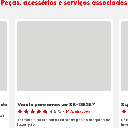
Peças, acessórios e serviços associados
 de
Vareta para amassar SS-188287
Su
Classificação
Clas
4.9
/5
-
14 Avaliações
 de
ratings.4.9
Ava
Termine a tarefa para retirar as pás da máquina de
Pãe
de
fazer pão!
Env