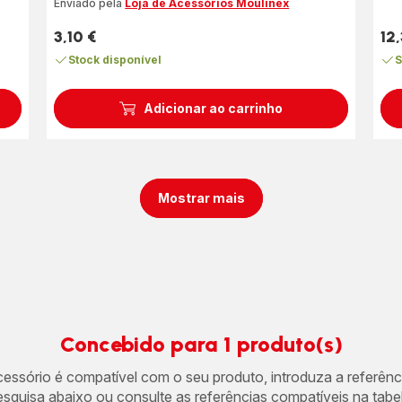
cin
Enviado pela
Loja de Acessórios Moulinex
est
3,10 €
12
(mé
Preço
Pre
Stock disponível
S
Adicionar ao carrinho
Mostrar mais
Concebido para 1 produto(s)
acessório é compatível com o seu produto, introduza a referên
esquisa abaixo ou consulte as referências compatíveis na tabel