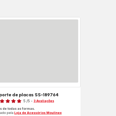
porte de placas SS-189764
sificação
5
/5
-
3 Avaliações
liações
s de todas as formas.
iado pela
Loja de Acessórios Moulinex