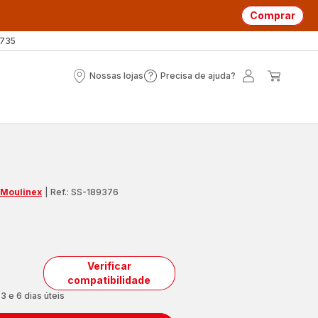
Comprar
 735
Nossas lojas
Precisa de ajuda?
Nossas
Precisa
A
O
lojas
de
minha
meu
ajuda?
conta
carrin
 Moulinex
|
Ref.: SS-189376
Verificar
compatibilidade
3 e 6 dias úteis