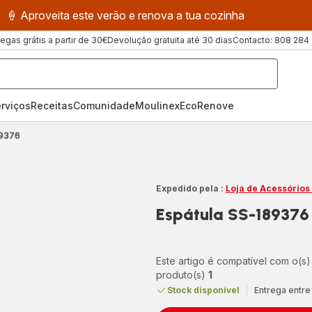
🍦 Aproveita este verão e renova a tua cozinha
regas grátis a partir de 30€
Devolução gratuita até 30 dias
Contacto: 808 284
rviços
Receitas
ComunidadeMoulinex
EcoRenove
89376
Expedido pela :
Loja de Acessórios
Espátula SS-189376
Este artigo é compatível com o(s)
produto(s)
1
Stock disponível
|
Entrega entre 