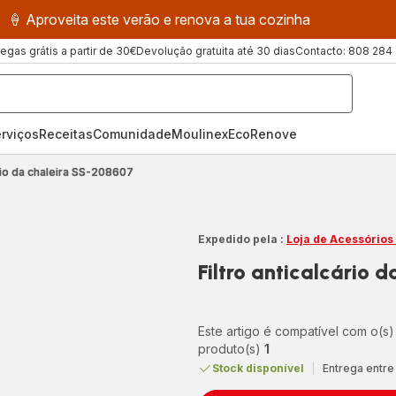
🍦 Aproveita este verão e renova a tua cozinha
regas grátis a partir de 30€
Devolução gratuita até 30 dias
Contacto: 808 284
rviços
Receitas
ComunidadeMoulinex
EcoRenove
ário da chaleira SS-208607
Expedido pela :
Loja de Acessórios
Filtro anticalcário 
Este artigo é compatível com o(s)
produto(s)
1
Stock disponível
|
Entrega entre 