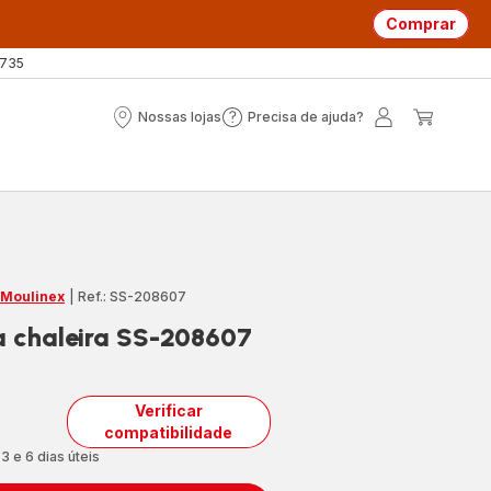
Comprar
 735
Nossas lojas
Precisa de ajuda?
Nossas
Precisa
A
O
lojas
de
minha
meu
ajuda?
conta
carrin
 Moulinex
|
Ref.: SS-208607
da chaleira SS-208607
Verificar
compatibilidade
3 e 6 dias úteis