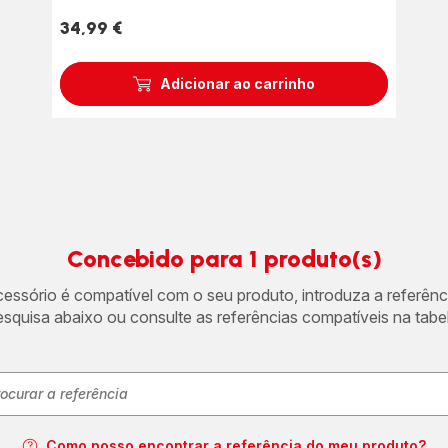
34,99 €
Preço
Adicionar ao carrinho
Concebido para 1 produto(s)
acessório é compatível com o seu produto, introduza a referên
esquisa abaixo ou consulte as referências compatíveis na tabel
Como posso encontrar a referência do meu produto?