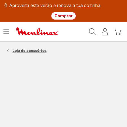
🍦 Aproveita este verão e renova a tua cozinha
Comprar
Página
Abrir
A
O
inicial
o
minha
meu
Moulinex
menu
conta
carri
Loja de acessórios