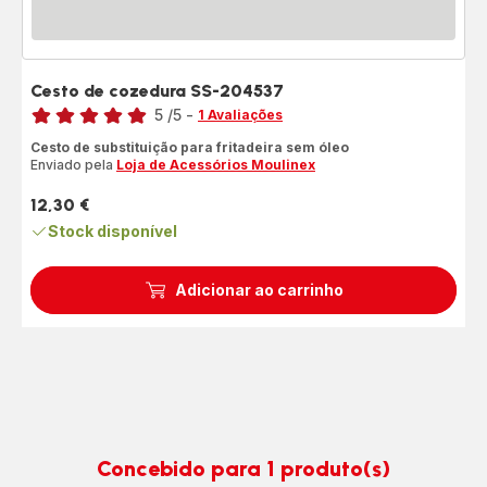
Cesto de cozedura SS-204537
Classificação
5
/5
-
1 Avaliações
Avaliações
Cesto de substituição para fritadeira sem óleo
de
Enviado pela
Loja de Acessórios Moulinex
cinco
estrelas
12,30 €
Preço
(média)
Stock disponível
Adicionar ao carrinho
Concebido para 1 produto(s)