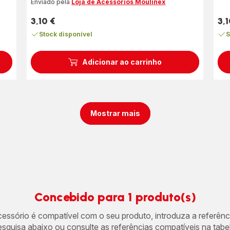
cinco
Enviado pela
Loja de Acessórios Moulinex
estrelas
3,10 €
3,1
(média)
Preço
Pre
Stock disponível
S
Adicionar ao carrinho
Mostrar mais
Concebido para 1 produto(s)
acessório é compatível com o seu produto, introduza a referên
esquisa abaixo ou consulte as referências compatíveis na tabel