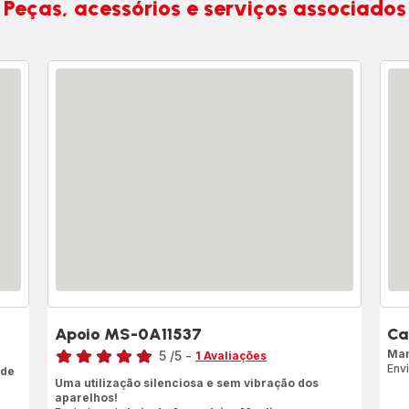
Peças, acessórios e serviços associados
Apoio MS-0A11537
Ca
Classificação
Man
5
/5
-
1 Avaliações
Env
 de
Avaliações
Uma utilização silenciosa e sem vibração dos
de
aparelhos!