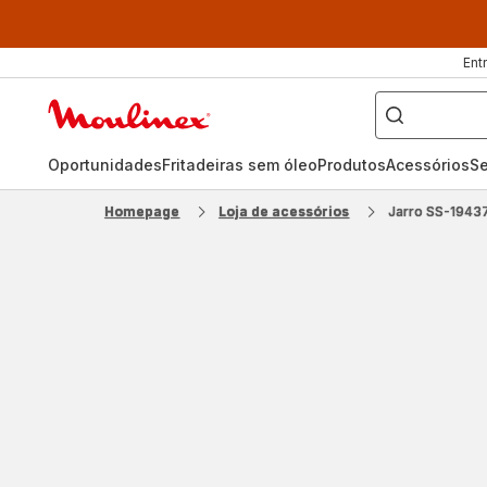
Ent
O
que
Página
pretende
procurar?
inicial
Moulinex
Oportunidades
Fritadeiras sem óleo
Produtos
Acessórios
Se
Homepage
Loja de acessórios
Jarro SS-1943