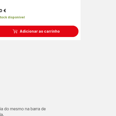
0 €
ço
tock disponível
Adicionar ao carrinho
cia do mesmo na barra de
a.