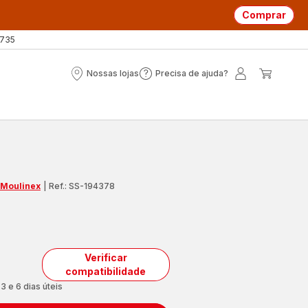
Comprar
 735
Nossas lojas
Precisa de ajuda?
Nossas
Precisa
A
O
lojas
de
minha
meu
ajuda?
conta
carrin
 Moulinex
|
Ref.: SS-194378
Verificar
compatibilidade
3 e 6 dias úteis