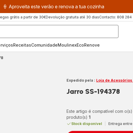
🍦 Aproveita este verão e renova a tua cozinha
regas grátis a partir de 30€
Devolução gratuita até 30 dias
Contacto: 808 284
rviços
Receitas
ComunidadeMoulinex
EcoRenove
78
Expedido pela :
Loja de Acessórios
Jarro SS-194378
Este artigo é compatível com o(s)
produto(s)
1
Stock disponível
|
Entrega entre 