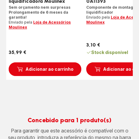
liquidificadora Moulinex
0A11393
Sem orçamento nem surpresas
Componente de montagem
Prolongamento de 6 meses da
liquidificador
garantia!
Enviado pela
Loja de Acess
Enviado pela
Loja de Acessórios
Moulinex
Moulinex
3,10 €
Preço
35,99 €
Stock disponível
Preço
Adicionar ao carrinho
Adicionar ao ca
Concebido para 1 produto(s)
Para garantir que este acessório é compatível com o
seu produto, introduza a referência do mesmo na barra