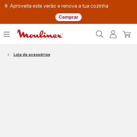
🍦 Aproveita este verão e renova a tua cozinha
Comprar
Página
Abrir
A
O
inicial
o
minha
meu
Moulinex
menu
conta
carri
Loja de acessórios