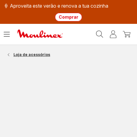
🍦 Aproveita este verão e renova a tua cozinha
Comprar
Página
Abrir
A
O
inicial
o
minha
meu
Moulinex
menu
conta
carri
Loja de acessórios