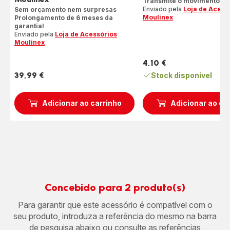
Transmite o movimento de
Enviado pela
Loja de Acess
Sem orçamento nem surpresas
Moulinex
Prolongamento de 6 meses da
garantia!
Enviado pela
Loja de Acessórios
Moulinex
4,10 €
Preço
39,99 €
Stock disponível
Preço
Adicionar ao carrinho
Adicionar ao ca
Concebido para 2 produto(s)
Para garantir que este acessório é compatível com o
seu produto, introduza a referência do mesmo na barra
de pesquisa abaixo ou consulte as referências