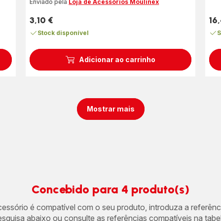
Enviado pela
Loja de Acessórios Moulinex
3,10 €
16
Preço
Pre
Stock disponível
S
Adicionar ao carrinho
Mostrar mais
Concebido para 4 produto(s)
acessório é compatível com o seu produto, introduza a referên
esquisa abaixo ou consulte as referências compatíveis na tabel