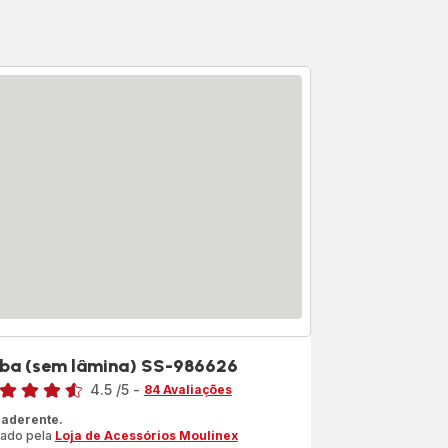
ba (sem lâmina) SS-986626
sificação
4.5
/5
-
84 Avaliações
ngs.4.5
iaderente.
iado pela
Loja de Acessórios Moulinex