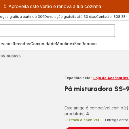
🍦 Aproveita este verão e renova a tua cozinha
regas grátis a partir de 30€
Devolução gratuita até 30 dias
Contacto: 808 284
rviços
Receitas
ComunidadeMoulinex
EcoRenove
a SS-986625
Expedido pela :
Loja de Acessórios
Pá misturadora SS-
Este artigo é compatível com o(s)
produto(s)
4
Stock disponível
|
Entrega entre 