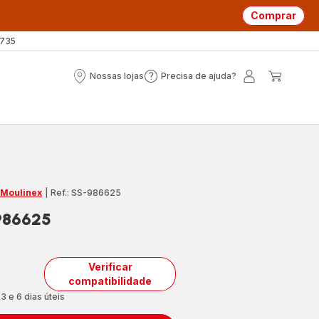
Comprar
 735
Nossas lojas
Precisa de ajuda?
Nossas
Precisa
A
O
lojas
de
minha
meu
ajuda?
conta
carrin
 Moulinex
|
Ref.: SS-986625
986625
Verificar
compatibilidade
3 e 6 dias úteis