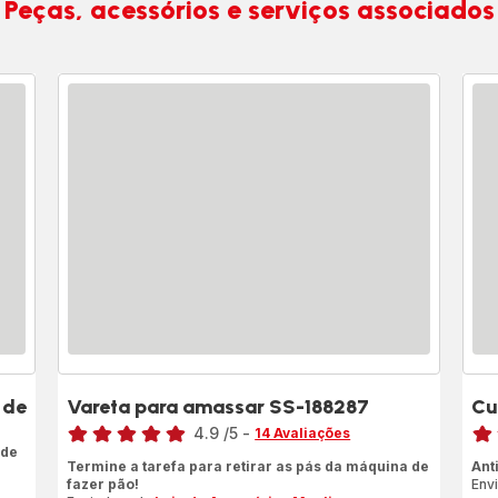
Peças, acessórios e serviços associados
 de
Vareta para amassar SS-188287
Cu
Classificação
Clas
4.9
/5
-
14 Avaliações
 de
ratings.4.9
rati
Termine a tarefa para retirar as pás da máquina de
Ant
fazer pão!
Env