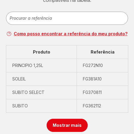
compatíveis na tabela.
Como posso encontrar a referência do meu produto?
Produto
Referência
PRINCIPIO 1,25L
FG272N10
SOLEIL
FG381A10
SUBITO SELECT
FG370811
SUBITO
FG362112
Mostrar mais