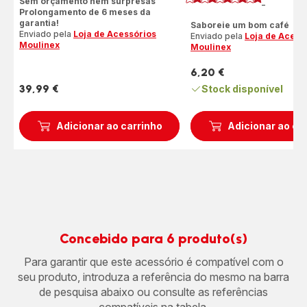
Sem orçamento nem surpresas
Av
-
ratings.4.9
Prolongamento de 6 meses da
garantia!
Saboreie um bom café
Enviado pela
Loja de Acessórios
Enviado pela
Loja de Acess
Moulinex
Moulinex
6,20 €
Preço
39,99 €
Stock disponível
Preço
Adicionar ao carrinho
Adicionar ao ca
Concebido para 6 produto(s)
Para garantir que este acessório é compatível com o
seu produto, introduza a referência do mesmo na barra
de pesquisa abaixo ou consulte as referências