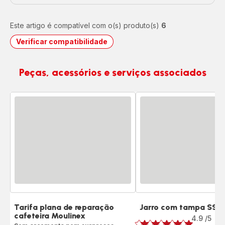
Este artigo é compatível com o(s) produto(s)
6
Verificar compatibilidade
Peças, acessórios e serviços associados
Tarifa plana de reparação
Jarro com tampa SS-
Classificação
cafeteira Moulinex
4.9
/5
9