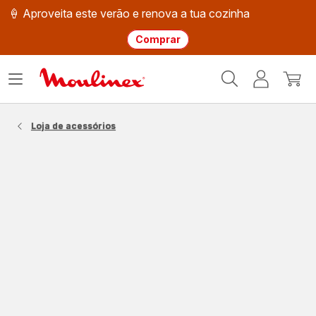
🍦 Aproveita este verão e renova a tua cozinha
Comprar
Página
Abrir
A
O
inicial
o
minha
meu
Moulinex
menu
conta
carri
Loja de acessórios