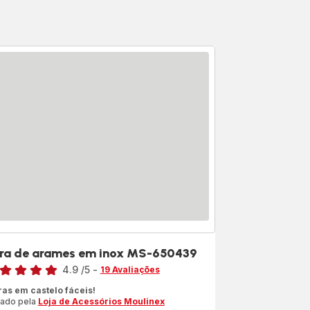
ra de arames em inox MS-650439
sificação
4.9
/5
-
19 Avaliações
ngs.4.9
ras em castelo fáceis!
iado pela
Loja de Acessórios Moulinex