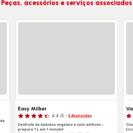
Peças, acessórios e serviços associados
Easy Milker
Va
Classificação
Clas
4.4
/5
-
5 Avaliações
 de
ratings.4.4
rati
Desfrute de bebidas vegetais e sem aditivos –
Cla
prepare 1 L em 1 minuto!
Env