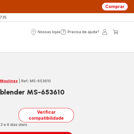
Comprar
 735
Nossas lojas
Precisa de ajuda?
Nossas
Precisa
A
O
lojas
de
minha
meu
ajuda?
conta
carrin
 Moulinex
|
Ref.: MS-653610
d blender MS-653610
Verificar
compatibilidade
3 e 6 dias úteis