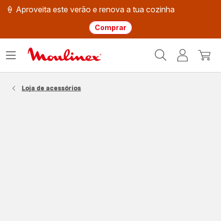
🍦 Aproveita este verão e renova a tua cozinha
Comprar
Página
Abrir
A
O
inicial
o
minha
meu
Moulinex
menu
conta
carri
Loja de acessórios