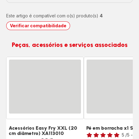
Este artigo é compatível com o(s) produto(s)
4
Verificar compatibilidade
Peças, acessórios e serviços associados
Acessórios Easy Fry XXL (20
Pé em borracha x1 SS
Classificação
cm diâmetro) XA113010
Classificação
5
/5
-
1 