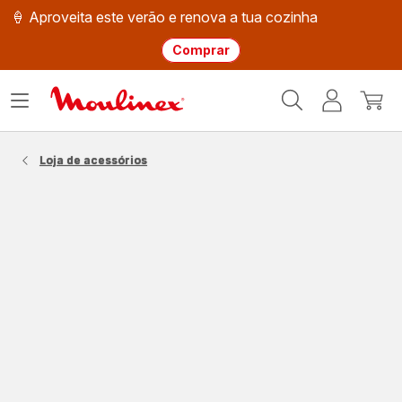
🍦 Aproveita este verão e renova a tua cozinha
Comprar
Página
Abrir
A
O
inicial
o
minha
meu
Moulinex
menu
conta
carri
Loja de acessórios