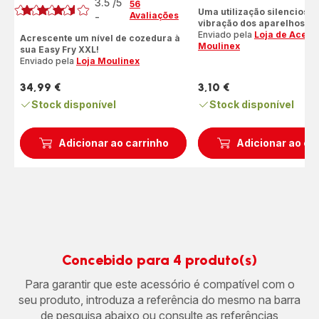
3.5
/5
Avaliações
56
Uma utilização silenciosa
Avaliações
-
de
ratings.3.5
vibração dos aparelhos!
cinco
Enviado pela
Loja de Acess
Acrescente um nível de cozedura à
estrelas
Moulinex
sua Easy Fry XXL!
(média)
Enviado pela
Loja Moulinex
34,99 €
3,10 €
Preço
Preço
Stock disponível
Stock disponível
Adicionar ao carrinho
Adicionar ao ca
Concebido para 4 produto(s)
Para garantir que este acessório é compatível com o
seu produto, introduza a referência do mesmo na barra
de pesquisa abaixo ou consulte as referências