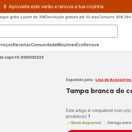
🍦 Aproveita este verão e renova a tua cozinha
regas grátis a partir de 30€
Devolução gratuita até 30 dias
Contacto: 808 284
rviços
Receitas
ComunidadeMoulinex
EcoRenove
 do copo FS-9100030223
Expedido pela :
Loja de Acessórios
Tampa branca do c
Este artigo é compatível com o(s)
produto(s)
1
Stock disponível
|
Entrega entre 