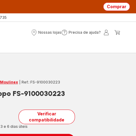
Comprar
 735
Nossas lojas
Precisa de ajuda?
Nossas
Precisa
A
O
lojas
de
minha
meu
ajuda?
conta
carrin
 Moulinex
|
Ref.: FS-9100030223
opo FS-9100030223
Verificar
compatibilidade
3 e 6 dias úteis