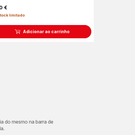
0 €
ço
tock limitado
Adicionar ao carrinho
cia do mesmo na barra de
a.