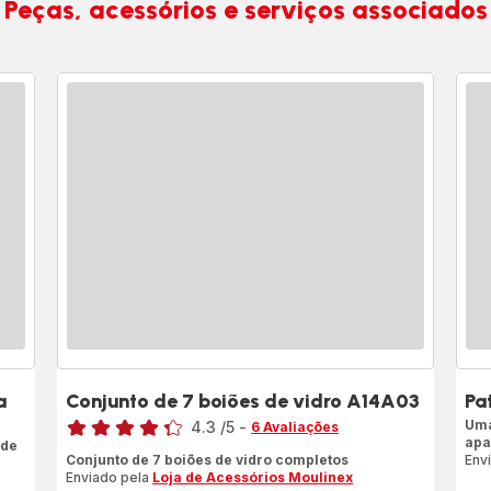
Peças, acessórios e serviços associados
a
Conjunto de 7 boiões de vidro A14A03
Pa
Classificação
Uma
4.3
/5
-
6 Avaliações
apa
 de
ratings.4.3
Conjunto de 7 boiões de vidro completos
Env
Enviado pela
Loja de Acessórios Moulinex