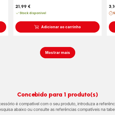
21,99 €
3,1
Preço
Pre
Stock disponível
S
Adicionar ao carrinho
Mostrar mais
Concebido para 1 produto(s)
acessório é compatível com o seu produto, introduza a referên
esquisa abaixo ou consulte as referências compatíveis na tabel