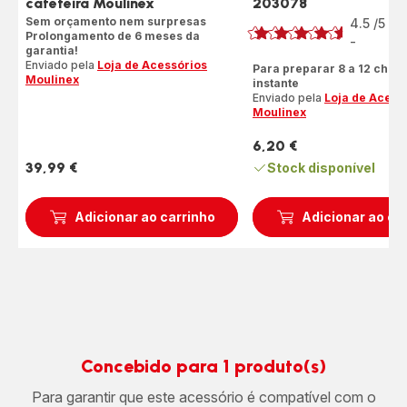
cafeteira Moulinex
203078
Classificação
Sem orçamento nem surpresas
4.5
/5
2
Prolongamento de 6 meses da
A
-
ratings.4.5
garantia!
Enviado pela
Loja de Acessórios
Para preparar 8 a 12 chá
Moulinex
instante
Enviado pela
Loja de Acess
Moulinex
6,20 €
Preço
39,99 €
Stock disponível
Preço
Adicionar ao carrinho
Adicionar ao ca
Concebido para 1 produto(s)
Para garantir que este acessório é compatível com o