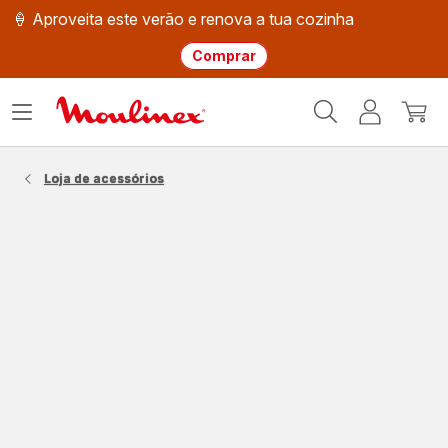
🍦 Aproveita este verão e renova a tua cozinha
Comprar
Página
Abrir
A
O
inicial
o
minha
meu
Moulinex
menu
conta
carri
Loja de acessórios