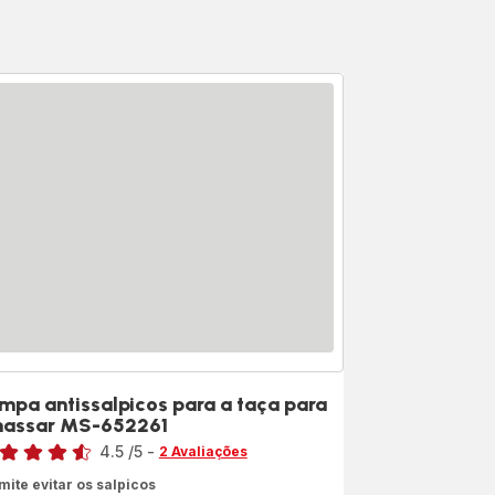
mpa antissalpicos para a taça para
assar MS-652261
sificação
4.5
/5
-
2 Avaliações
ngs.4.5
mite evitar os salpicos