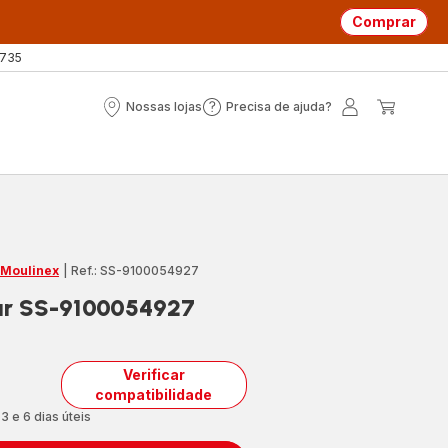
Comprar
 735
Nossas lojas
Precisa de ajuda?
Nossas
Precisa
A
O
lojas
de
minha
meu
ajuda?
conta
carrin
 Moulinex
|
Ref.: SS-9100054927
ar SS-9100054927
Verificar
compatibilidade
3 e 6 dias úteis