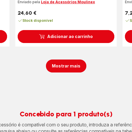
Enviado pela
Loja de Acessórios Moulinex
Env
24,60 €
7,
Preço
Pre
Stock disponível
S
Adicionar ao carrinho
Mostrar mais
Concebido para 1 produto(s)
acessório é compatível com o seu produto, introduza a referên
esquisa abaixo ou consulte as referências compatíveis na tabel