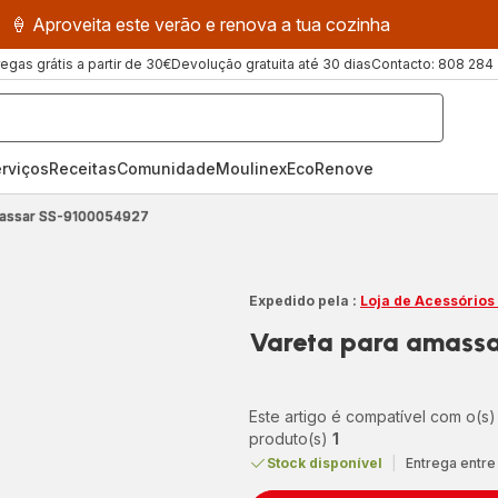
🍦 Aproveita este verão e renova a tua cozinha
regas grátis a partir de 30€
Devolução gratuita até 30 dias
Contacto: 808 284
rviços
Receitas
ComunidadeMoulinex
EcoRenove
massar SS-9100054927
Expedido pela :
Loja de Acessórios
Vareta para amass
Este artigo é compatível com o(s)
produto(s)
1
Stock disponível
|
Entrega entre 