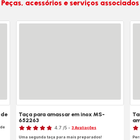
Peças, acessórios e serviços associados
 de
Taça para amassar em inox MS-
Ta
652263
am
Classificação
Clas
 de
4.7
/5
-
3 Avaliações
ratings.4.7
rati
Uma segunda taça para mais preparados!
Per