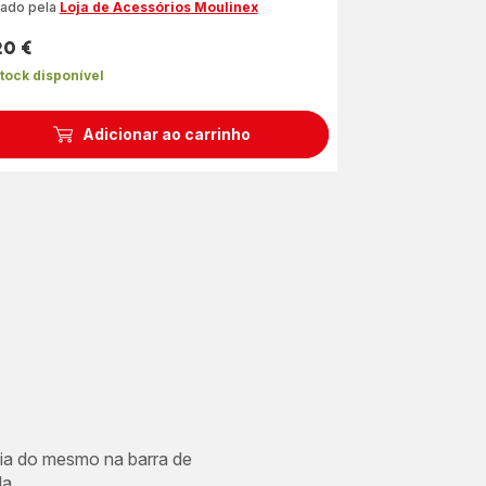
iado pela
Loja de Acessórios Moulinex
20 €
ço
tock disponível
Adicionar ao carrinho
cia do mesmo na barra de
a.