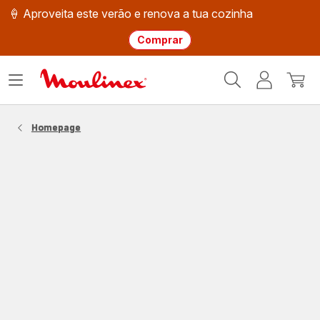
🍦 Aproveita este verão e renova a tua cozinha
Comprar
Página
Abrir
A
O
inicial
o
minha
meu
Moulinex
menu
conta
carri
Homepage