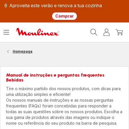
🍦 Aproveita este verão e renova a tua cozinha
Comprar
Página
Abrir
A
O
inicial
o
minha
meu
Moulinex
menu
conta
carri
Homepage
Manual de instruções e perguntas frequentes
Bebidas
Tire o máximo partido dos nossos produtos, com dicas para
uma utilização simples e eficiente!
Os nossos manuais de instruções e as nossas perguntas
frequentes (FAQs) foram concebidas para responder a
todas as suas questões sobre os nossos produtos. Escolha a
sua gama de produtos através das imagens ou indique o
nome ou referência do seu produto na barra de pesquisa.