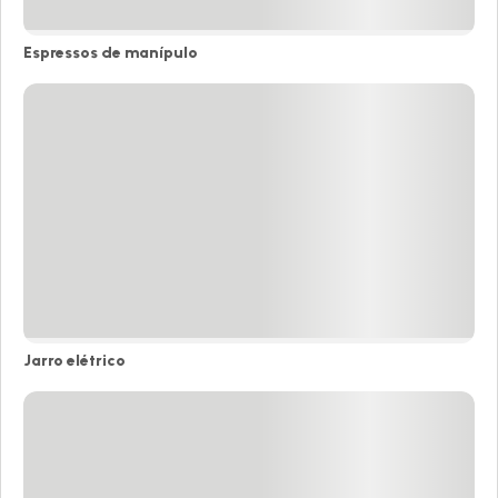
Espressos de manípulo​
Espressos
de
manípulo​
Jarro elétrico
Jarro
elétrico