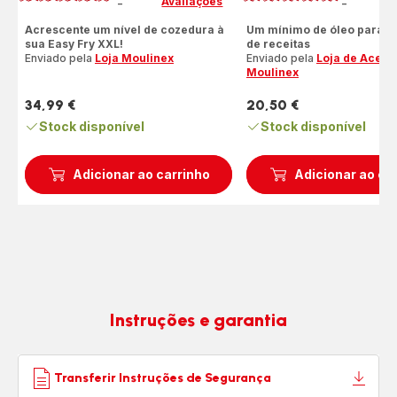
Avaliações
A
-
-
ratings.4.3
ratings.4.8
Acrescente um nível de cozedura à
Um mínimo de óleo para 
sua Easy Fry XXL!
de receitas
Enviado pela
Loja Moulinex
Enviado pela
Loja de Acess
Moulinex
34,99 €
20,50 €
Preço
Preço
Stock disponível
Stock disponível
Adicionar ao carrinho
Adicionar ao ca
Instruções e garantia
Transferir Instruções de Segurança