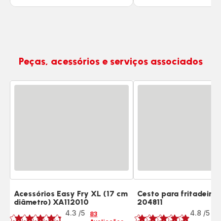
Peças, acessórios e serviços associados
Acessórios Easy Fry XL (17 cm
Cesto para fritadeira 
diâmetro) XA112010
204811
Classificação
Classificação
4.3
/5
4.8
/5
83
5