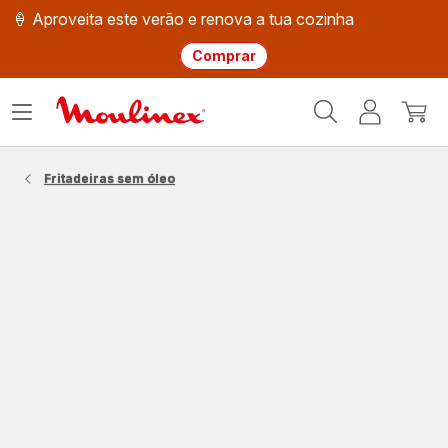
🍦 Aproveita este verão e renova a tua cozinha
Comprar
Página
Abrir
A
O
inicial
o
minha
meu
Moulinex
menu
conta
carri
Fritadeiras sem óleo