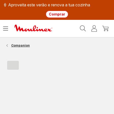
🍦 Aproveita este verão e renova a tua cozinha
Comprar
Página
Abrir
A
O
inicial
o
minha
meu
Moulinex
menu
conta
carri
Companion