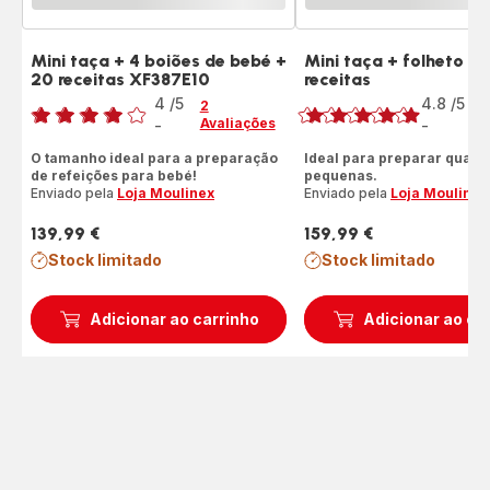
Mini taça + 4 boiões de bebé +
Mini taça + folheto c
20 receitas XF387E10
receitas
Classificação
Classificação
4
/5
4.8
/5
2
8
Avaliações
A
-
-
Avaliações
ratings.4.8
de
O tamanho ideal para a preparação
Ideal para preparar quant
de refeições para bebé!
pequenas.
quatro
Enviado pela
Loja Moulinex
Enviado pela
Loja Moulinex
estrelas
(média)
139,99 €
159,99 €
Preço
Preço
Stock limitado
Stock limitado
Adicionar ao carrinho
Adicionar ao ca