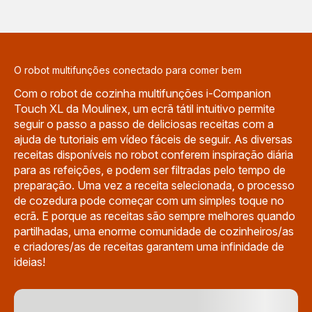
detalhes
detalhes
-
-
Pack
Pack
refeições
amantes
para
de
a
pastelaria:
O robot multifunções conectado para comer bem
semana:
Companion
Companion
Touch
Com o robot de cozinha multifunções i-Companion
Touch
+
+
kit
Touch XL da Moulinex, um ecrã tátil intuitivo permite
caixas
pastelaria
seguir o passo a passo de deliciosas receitas com a
herméticas
-
-
559,99 €
ajuda de tutoriais em vídeo fáceis de seguir. As diversas
559,99 €
receitas disponíveis no robot conferem inspiração diária
para as refeições, e podem ser filtradas pelo tempo de
preparação. Uma vez a receita selecionada, o processo
de cozedura pode começar com um simples toque no
ecrã. E porque as receitas são sempre melhores quando
partilhadas, uma enorme comunidade de cozinheiros/as
e criadores/as de receitas garantem uma infinidade de
ideias!