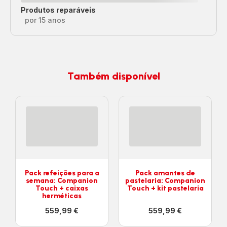
Produtos reparáveis
por 15 anos
Também disponível
Pack refeições para a
Pack amantes de
semana: Companion
pastelaria: Companion
Touch + caixas
Touch + kit pastelaria
herméticas
559,99 €
559,99 €
Ver
Ver
mais
mais