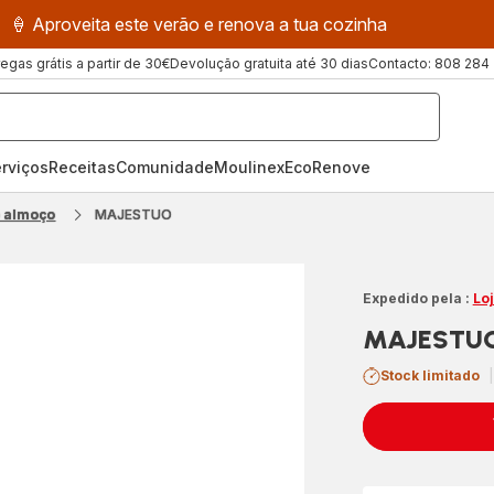
🍦 Aproveita este verão e renova a tua cozinha
regas grátis a partir de 30€
Devolução gratuita até 30 dias
Contacto: 808 284
rviços
Receitas
ComunidadeMoulinex
EcoRenove
o almoço
MAJESTUO
Expedido pela :
Lo
MAJESTU
Stock limitado
|