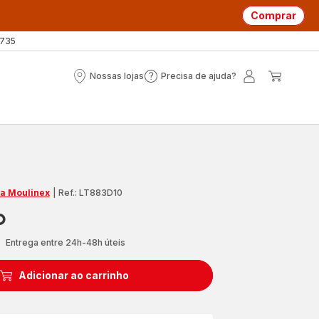
Comprar
 735
Nossas lojas
Precisa de ajuda?
Nossas
Precisa
A
O
lojas
de
minha
meu
ajuda?
conta
carrin
ja Moulinex
|
Ref.: LT883D10
O
Entrega entre 24h-48h úteis
Adicionar ao carrinho