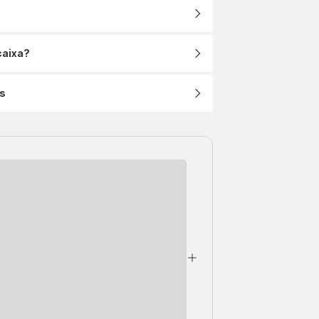
caixa?
s