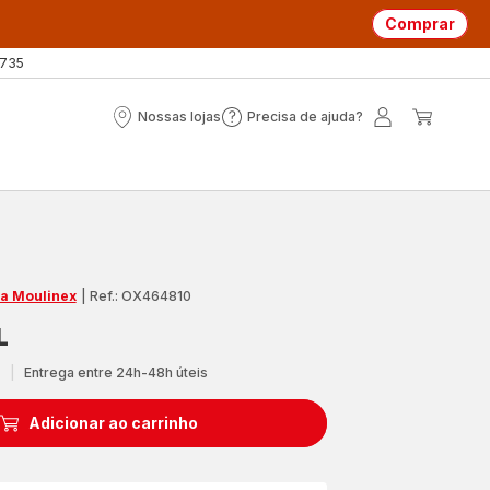
Comprar
 735
Nossas lojas
Precisa de ajuda?
Nossas
Precisa
A
O
lojas
de
minha
meu
ajuda?
conta
carrin
ja Moulinex
|
Ref.: OX464810
L
l
|
Entrega entre 24h-48h úteis
Adicionar ao carrinho