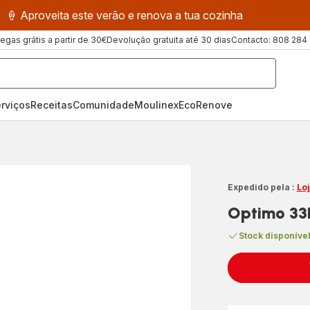
🍦 Aproveita este verão e renova a tua cozinha
regas grátis a partir de 30€
Devolução gratuita até 30 dias
Contacto: 808 284
rviços
Receitas
ComunidadeMoulinex
EcoRenove
L
Expedido pela :
Lo
Optimo 33
Stock disponíve