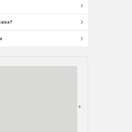
caixa?
s