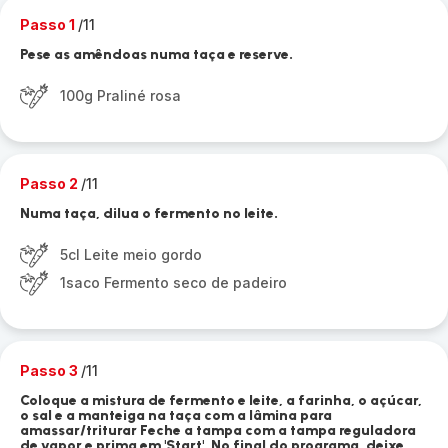
Passo 1
/11
Pese as amêndoas numa taça e reserve.
100g Praliné rosa
Passo 2
/11
Numa taça, dilua o fermento no leite.
5cl Leite meio gordo
1saco Fermento seco de padeiro
Passo 3
/11
Coloque a mistura de fermento e leite, a farinha, o açúcar,
o sal e a manteiga na taça com a lâmina para
amassar/triturar Feche a tampa com a tampa reguladora
de vapor e prima em 'Start'. No final do programa, deixe