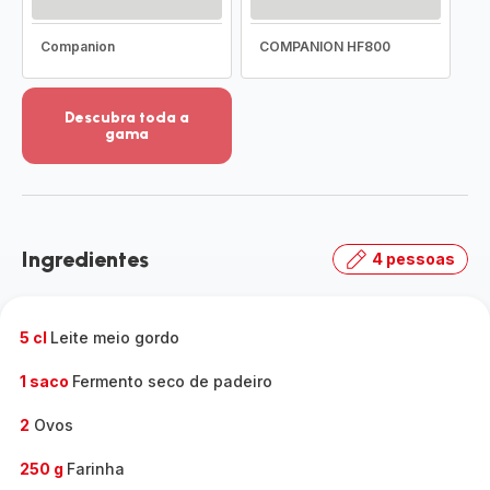
Companion
COMPANION HF800
Descubra toda a
gama
Ver
mais
detalhes
-
Descubra
Ingredientes
4 pessoas
toda
a
gama
-
5 cl
Leite meio gordo
1 saco
Fermento seco de padeiro
2
Ovos
250 g
Farinha