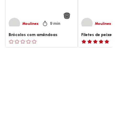
9 min
Moulinex
Moulinex
Brócolos com amêndoas
Filetes de peixe
ratings.0
ratings.NaN