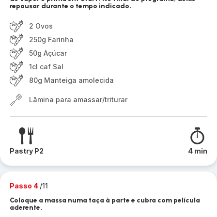
repousar durante o tempo indicado.
2 Ovos
250g Farinha
50g Açúcar
1cl caf Sal
80g Manteiga amolecida
Lâmina para amassar/triturar
Pastry P2
4 min
Passo 4
/11
Coloque a massa numa taça à parte e cubra com película
aderente.