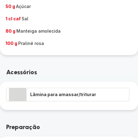
50 g
Açúcar
1 cl caf
Sal
80 g
Manteiga amolecida
100 g
Praliné rosa
Acessórios
Lâmina para amassar/triturar
Preparação