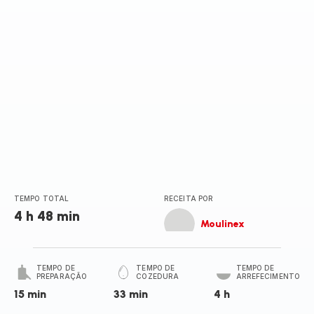
(média)
TEMPO TOTAL
RECEITA POR
4 h 48 min
Moulinex
TEMPO DE
TEMPO DE
TEMPO DE
PREPARAÇÃO
COZEDURA
ARREFECIMENTO
15 min
33 min
4 h