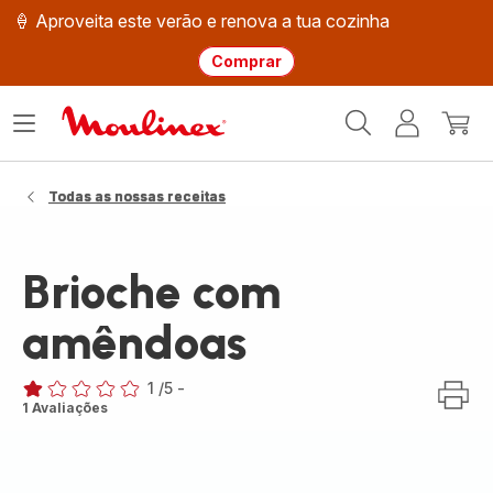
🍦 Aproveita este verão e renova a tua cozinha
Comprar
Página
Abrir
A
O
inicial
o
minha
meu
Moulinex
menu
conta
carri
Todas as nossas receitas
Brioche com
amêndoas
1
/5
-
Avaliações
1 Avaliações
de
uma
estrela