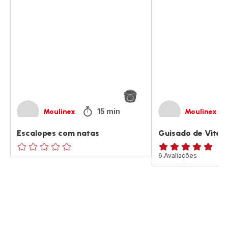
com
de
natas
Vitela
15 min
Moulinex
Moulinex
Escalopes com natas
Guisado de Vitela
ratings.0
Avaliações
6 Avaliações
de
cinco
estrelas
(média)