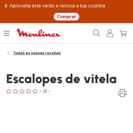
🍦 Aproveita este verão e renova a tua cozinha
Comprar
Página
Abrir
A
O
inicial
o
minha
meu
Moulinex
menu
conta
carri
Todas as nossas receitas
Escalopes de vitela
-
/5
-
ratings.0