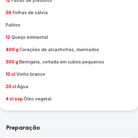
12
Fatias de presunto
36
Folhas de sálvia
Palitos
12
Queijo emmental
400 g
Corações de alcachofras, marinados
300 g
Beringela, cortada em cubos pequenos
10 cl
Vinho branco
20 cl
Água
4 cl sop
Óleo vegetal
Preparação