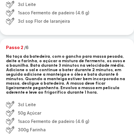
3cl Leite
1saco Fermento de padeiro (4.6 g)
3cl sop Flor de laranjeira
Passo 2
/6
Na taça da batedeira, com o gancho para massa pesada,
deite a farinha, o açúcar a mistura de fermento, os ovos e
a baunilha. Bata durante 3 minutos na velocidade média.
Adicione o sal e continue a bater durante 2 minutos, em
seguida adicione a manteiga e o óleo e bata durante 6
minutos. Quando a manteiga estiver bem incorporada na
massa, desligue a batedeira. A massa deve ficar
ligeiramente peganhenta. Envolva a massa em pelicula
aderente e leve ao frigorífico durante 1 hora.
3cl Leite
50g Açúcar
1saco Fermento de padeiro (4.6 g)
300g Farinha