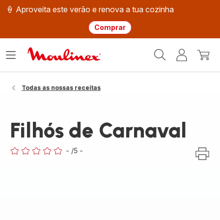
🍦 Aproveita este verão e renova a tua cozinha
Comprar
Página
Abrir
A
O
inicial
o
minha
meu
Moulinex
menu
conta
carri
Todas as nossas receitas
Filhós de Carnaval
-
/5
-
ratings.0