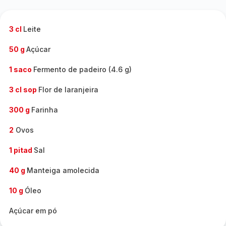
3 cl
Leite
50 g
Açúcar
1 saco
Fermento de padeiro (4.6 g)
3 cl sop
Flor de laranjeira
300 g
Farinha
2
Ovos
1 pitad
Sal
40 g
Manteiga amolecida
10 g
Óleo
Açúcar em pó