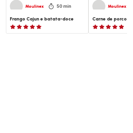
50 min
Moulinex
Moulinex
Frango Cajun e batata-doce
Carne de porco c
ratings.NaN
ratings.NaN