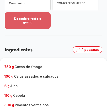
Companion
COMPANION HF800
Descubra toda a
gama
Ver
mais
detalhes
-
Descubra
Ingredientes
4 pessoas
toda
a
gama
-
750 g
Coxas de frango
100 g
Cajus assados e salgados
6 g
Alho
110 g
Cebola
300 g
Pimentos vermelhos