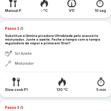
Manual P
- °C
V11
10 seg
Passo 2
/5
Substitua a lâmina picadora Ultrablade pelo acessório
misturador. Junte o azeite. Feche a tampa com a tampa
reguladora de vapor e prima em 'Start'.
5cl Azeite
Misturador
Slow cook P1
130 °C
5 min
Passo 3
/5