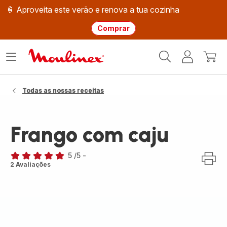
🍦 Aproveita este verão e renova a tua cozinha
Comprar
Página
Abrir
A
O
inicial
o
minha
meu
Moulinex
menu
conta
carri
Todas as nossas receitas
Frango com caju
5
/5
-
Avaliações
2 Avaliações
de
cinco
estrelas
(média)