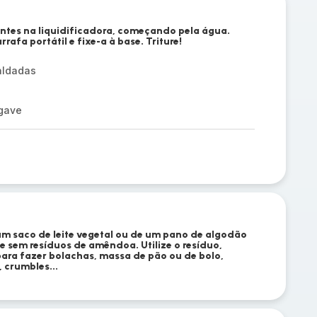
entes na liquidificadora, começando pela água.
rafa portátil e fixe-a à base. Triture!
aldadas
agave
um saco de leite vegetal ou de um pano de algodão
 e sem resíduos de amêndoa. Utilize o resíduo,
ara fazer bolachas, massa de pão ou de bolo,
, crumbles...