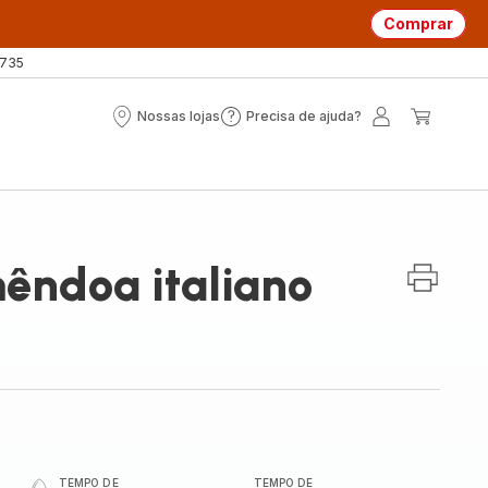
Comprar
 735
Nossas lojas
Precisa de ajuda?
Nossas
Precisa
A
O
lojas
de
minha
meu
ajuda?
conta
carrin
mêndoa italiano
TEMPO DE
TEMPO DE