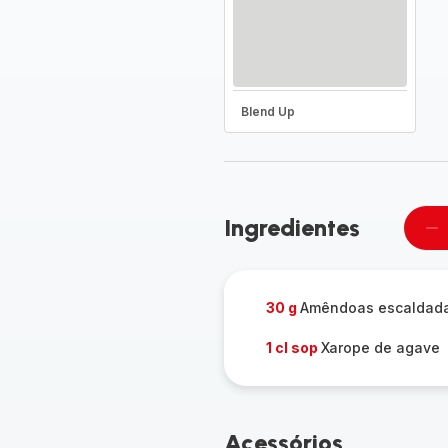
Blend Up
Ingredientes
Re
u
pe
30 g
Amêndoas escaldad
1 cl sop
Xarope de agave
Acessórios