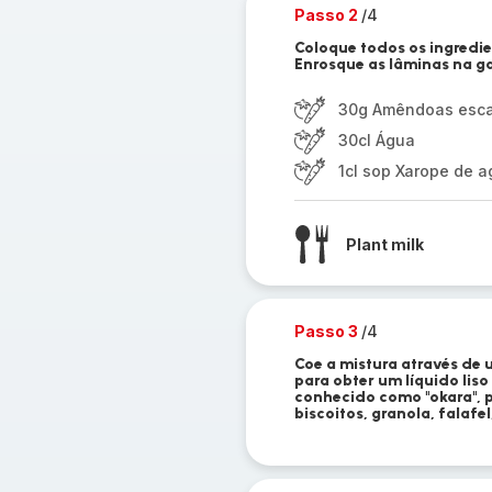
Passo 2
/4
Coloque todos os ingredi
Enrosque as lâminas na gar
30g Amêndoas esc
30cl Água
1cl sop Xarope de 
Plant milk
Passo 3
/4
Coe a mistura através de 
para obter um líquido liso
conhecido como "okara", p
biscoitos, granola, falafel