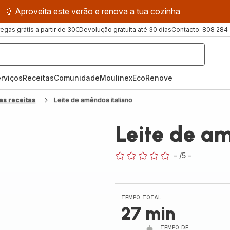
🍦 Aproveita este verão e renova a tua cozinha
regas grátis a partir de 30€
Devolução gratuita até 30 dias
Contacto: 808 284
rviços
Receitas
ComunidadeMoulinex
EcoRenove
as receitas
Leite de amêndoa italiano
Leite de a
-
/5
-
ratings.0
TEMPO TOTAL
27 min
TEMPO DE