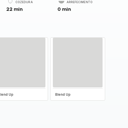
COZEDURA
ARREFECIMENTO
22 min
0 min
lend Up
Blend Up