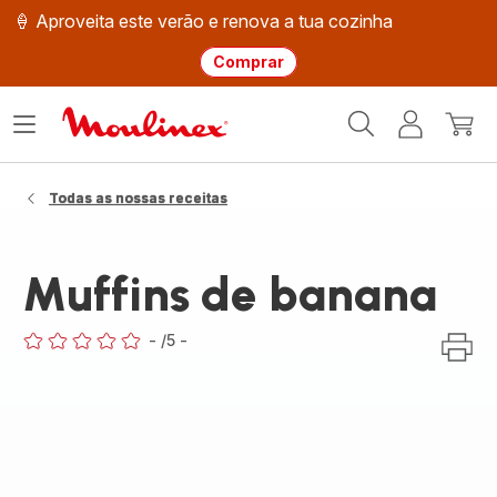
🍦 Aproveita este verão e renova a tua cozinha
Comprar
Página
Abrir
A
O
inicial
o
minha
meu
Moulinex
menu
conta
carri
Todas as nossas receitas
Muffins de banana
-
/5
-
ratings.0