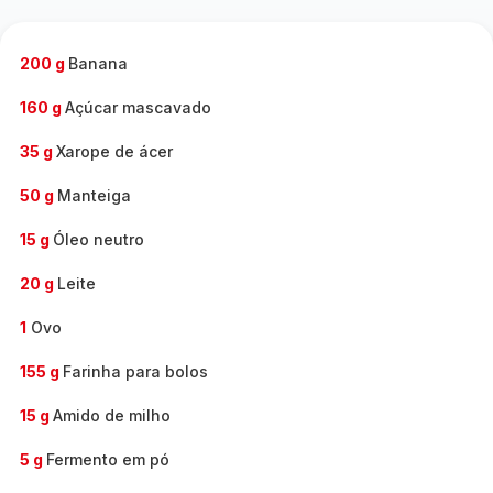
200 g
Banana
160 g
Açúcar mascavado
35 g
Xarope de ácer
50 g
Manteiga
15 g
Óleo neutro
20 g
Leite
1
Ovo
155 g
Farinha para bolos
15 g
Amido de milho
5 g
Fermento em pó