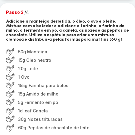
Passo 2
/4
Adicione a manteiga derretida, o óleo, o ovo e o leite.
Misture com o batedor e adicione a farinha, a farinha de
milho, o fermento em pó, a canela, as nozes e as pepitas de
chocolate. Utilize a espátula para criar uma mistura
cremosa e distribua-a pelas formas para muffins (60 g).
50g Manteiga
15g Óleo neutro
20g Leite
1 Ovo
155g Farinha para bolos
15g Amido de milho
5g Fermento em pó
1cl caf Canela
30g Nozes trituradas
60g Pepitas de chocolate de leite