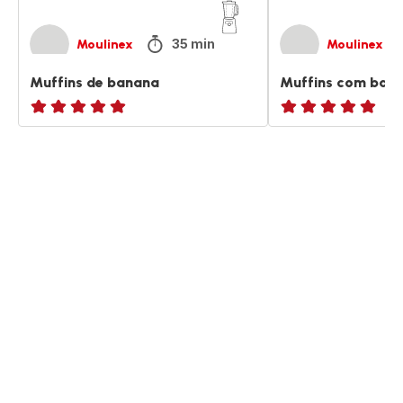
35 min
Moulinex
Moulinex
Muffins de banana
Muffins com ban
ratings.NaN
ratings.NaN