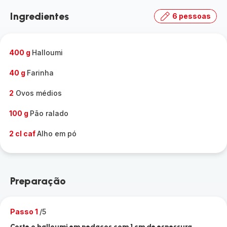
Ingredientes
6 pessoas
400 g
Halloumi
40 g
Farinha
2
Ovos médios
100 g
Pão ralado
2 cl caf
Alho em pó
Preparação
Passo 1
/5
Corte o halloumi em pedaços com 1 cm de espessura.