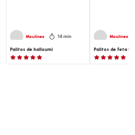
14 min
Moulinex
Moulinex
Palitos de halloumi
Palitos de feta fri
ratings.NaN
ratings.NaN