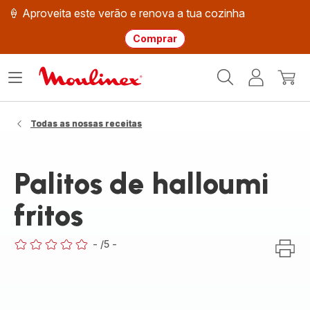
🍦 Aproveita este verão e renova a tua cozinha
Comprar
Página
Abrir
A
O
inicial
o
minha
meu
Moulinex
menu
conta
carri
Todas as nossas receitas
Palitos de halloumi
fritos
-
/5
-
ratings.0