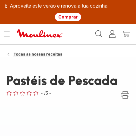
🍦 Aproveita este verão e renova a tua cozinha
Comprar
Página
Abrir
A
O
inicial
o
minha
meu
Moulinex
menu
conta
carri
Todas as nossas receitas
Pastéis de Pescada
-
/5
-
ratings.0