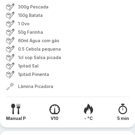
300g Pescada
150g Batata
1 Ovo
50g Farinha
60ml Água com gás
0.5 Cebola pequena
1cl sop Salsa picada
1pitad Sal
1pitad Pimenta
Lâmina Picadora
Manual P
V10
- °C
5 min