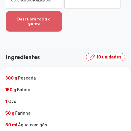
CORTADOR/RALADOR
Descubra toda a
gama
Ver
mais
detalhes
-
Descubra
Ingredientes
10 unidades
toda
a
gama
-
300 g
Pescada
150 g
Batata
1
Ovo
50 g
Farinha
60 ml
Água com gás