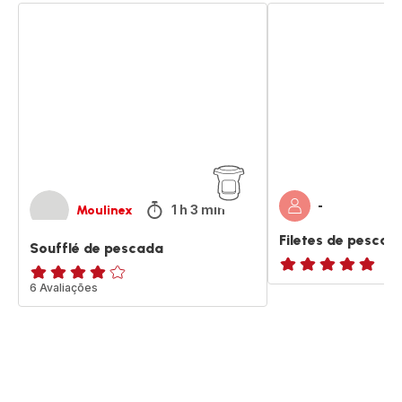
Soufflé
Filetes
de
de
pescada
pescada
panados
-
1 h 3 min
Moulinex
Filetes de pesca
Soufflé de pescada
ratings.NaN
ratings.3.9
6 Avaliações