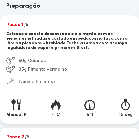
Preparação
Passo 1
/5
Coloque a cebola descascada e o pimento com as
sementes retiradas e cortado em pedaços na taça com a
lâmina picadora Ultrablade Feche a tampa com a tampa
reguladora de vapor e prima em 'Start'.
50g Cebolas
35g Pimento vermelho
Lâmina Picadora
Manual P
- °C
V11
15 seg
Passo 2
/5