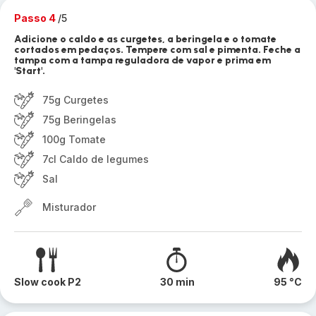
Passo 4
/5
Adicione o caldo e as curgetes, a beringela e o tomate
cortados em pedaços. Tempere com sal e pimenta. Feche a
tampa com a tampa reguladora de vapor e prima em
'Start'.
75g Curgetes
75g Beringelas
100g Tomate
7cl Caldo de legumes
Sal
Misturador
Slow cook P2
30 min
95 °C