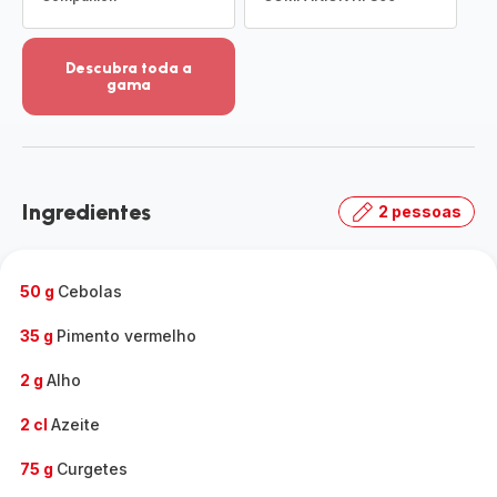
Descubra toda a
gama
Ver
mais
detalhes
-
Descubra
Ingredientes
2 pessoas
toda
a
gama
-
50 g
Cebolas
35 g
Pimento vermelho
2 g
Alho
2 cl
Azeite
75 g
Curgetes