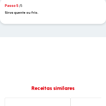
Passo 5
/5
Sirva quente ou frio.
Receitas similares
Ratatouille
Cuscuz
do