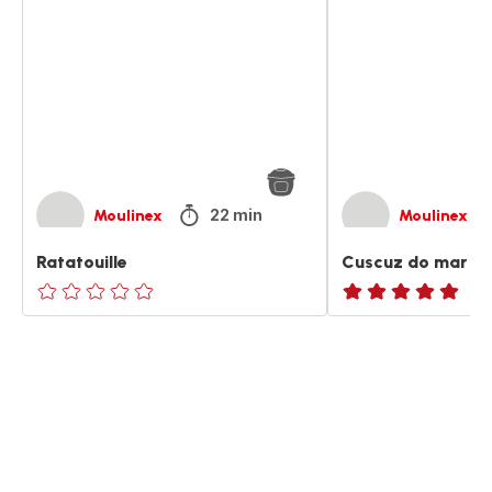
mar
22 min
Moulinex
Moulinex
Ratatouille
Cuscuz do mar
ratings.0
ratings.NaN