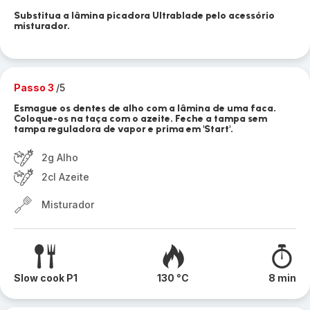
Substitua a lâmina picadora Ultrablade pelo acessório
misturador.
Passo 3
/5
Esmague os dentes de alho com a lâmina de uma faca.
Coloque-os na taça com o azeite. Feche a tampa sem
tampa reguladora de vapor e prima em 'Start'.
2g Alho
2cl Azeite
Misturador
Slow cook P1
130 °C
8 min