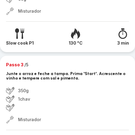
Misturador
Slow cook P1
130 °C
3 min
Passo 3
/5
Junte o arroz e feche a tampa. Prima "Start". Acrescente o
vinho e tempere com sal e pimenta.
350g
1chav
Misturador