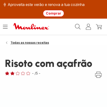
🍦 Aproveita este verão e renova a tua cozinha
Comprar
Página
Abrir
A
O
inicial
o
minha
meu
Moulinex
menu
conta
carri
Todas as nossas receitas
Risoto com açafrão
-
/5
-
Avaliações
de
duas
estrelas
(média)