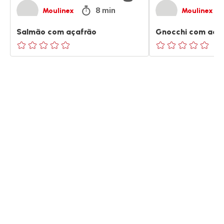
8 min
Moulinex
Moulinex
Salmão com açafrão
Gnocchi com aça
ratings.0
ratings.0