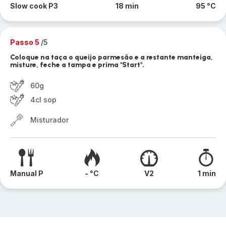
Slow cook P3
18 min
95 °C
Passo 5
/5
Coloque na taça o queijo parmesão e a restante manteiga,
misture, feche a tampa e prima "Start".
60g
4cl sop
Misturador
Manual P
- °C
V2
1 min