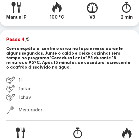
Manual P
100 °C
V3
2 min
Passo 4
/5
Com a espátula, centre o arroz na taça e mexa durante
alguns segundos. Junte o caldo e deixe cozinhat sem
tampa no programa "Cozedura Lenta" P3 durante 18
minutos a 95°C. Após 15 minutos de cozedura, acrescente
o açafrão dissolvido na água.
1l
1pitad
1chav
Misturador