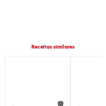
Receitas similares
Salmão
Gnocchi
com
com
açafrão
açafrão