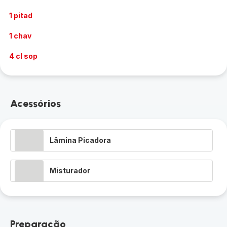
1 pitad
1 chav
4 cl sop
Acessórios
Lâmina Picadora
Misturador
Preparação